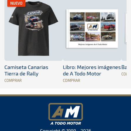
NUEVO
Camiseta Canarias
Libro: Mejores imágenes
Band
Tierra de Rally
de A Todo Motor
COM
COMPRAR
COMPRAR
Copyright © 1999 - 2026