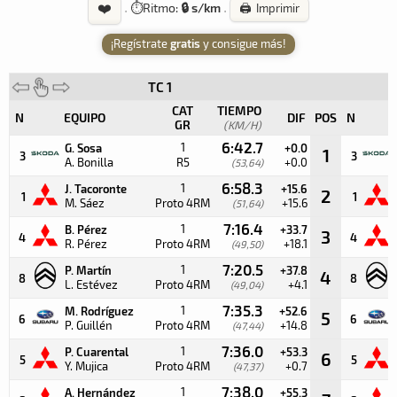
❤️
·
⏱️
Ritmo:
🔒 s/km
·
🖨️ Imprimir
¡Regístrate
gratis
y consigue más!
TC 1
CAT
TIEMPO
N
EQUIPO
DIF
POS
N
GR
(KM/H)
6:42.7
1
G. Sosa
+0.0
1
3
3
A. Bonilla
R5
+0.0
(53,64)
6:58.3
1
J. Tacoronte
+15.6
2
1
1
M. Sáez
Proto 4RM
+15.6
(51,64)
7:16.4
1
B. Pérez
+33.7
3
4
4
R. Pérez
Proto 4RM
+18.1
(49,50)
7:20.5
1
P. Martín
+37.8
4
8
8
L. Estévez
Proto 4RM
+4.1
(49,04)
7:35.3
1
M. Rodríguez
+52.6
5
6
6
P. Guillén
Proto 4RM
+14.8
(47,44)
7:36.0
1
P. Cuarental
+53.3
6
5
5
Y. Mujica
Proto 4RM
+0.7
(47,37)
7:38.0
1
A. Hernández
+55.3