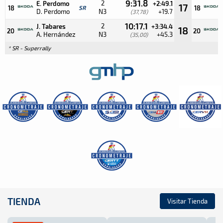
9:31.8
2
E. Perdomo
+2:49.1
17
18
SR
18
D. Perdomo
N3
+19.7
(37,78)
10:17.1
2
J. Tabares
+3:34.4
18
20
20
A. Hernández
N3
+45.3
(35,00)
* SR - Superrally
TIENDA
Visitar Tienda