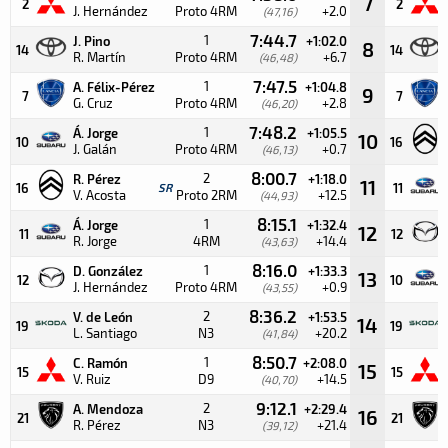
7
2
2
J. Hernández
Proto 4RM
+2.0
(47,16)
7:44.7
1
J. Pino
+1:02.0
8
14
14
R. Martín
Proto 4RM
+6.7
(46,48)
7:47.5
1
A. Félix-Pérez
+1:04.8
9
7
7
G. Cruz
Proto 4RM
+2.8
(46,20)
7:48.2
1
Á. Jorge
+1:05.5
10
10
16
J. Galán
Proto 4RM
+0.7
(46,13)
8:00.7
2
R. Pérez
+1:18.0
11
16
SR
11
V. Acosta
Proto 2RM
+12.5
(44,93)
8:15.1
1
Á. Jorge
+1:32.4
12
11
12
R. Jorge
4RM
+14.4
(43,63)
8:16.0
1
D. González
+1:33.3
13
12
10
J. Hernández
Proto 4RM
+0.9
(43,55)
8:36.2
2
V. de León
+1:53.5
14
19
19
L. Santiago
N3
+20.2
(41,84)
8:50.7
1
C. Ramón
+2:08.0
15
15
15
V. Ruiz
D9
+14.5
(40,70)
9:12.1
2
A. Mendoza
+2:29.4
16
21
21
R. Pérez
N3
+21.4
(39,12)