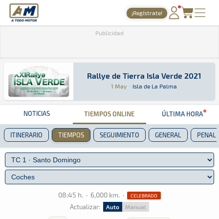
A Todo Motor
· Revista del motor desde 1999
¡Regístrate!
PORTADA
Publicidad
TIEMPOS ONLINE
NOTICIAS
Rallye de Tierra Isla Verde 2021
Rallye de Tierra Isla Verde 2021
Tierra · Rallye de Tierra Isla Verde 2021: Aqu
Isla de La Palma
Isla de La Palma
1 May
·
Isla de La Palma
AGENDA
GALERÍAS
NOTICIAS
TIEMPOS ONLINE
ÚLTIMA HORA
TIENDA
ITINERARIO
TIEMPOS
SEGUIMIENTO
GENERAL
PENALI
ARCHIVO
08:45 h.
·
6,000 km.
·
CELEBRADO
Actualizar:
Auto
Manual