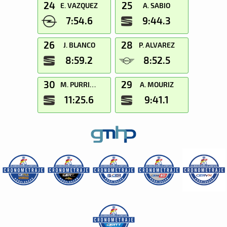
24
25
E. VAZQUEZ
A. SABIO
7:54.6
9:44.3
26
28
J. BLANCO
P. ALVAREZ
8:59.2
8:52.5
30
29
M. PURRIÑOS
A. MOURIZ
11:25.6
9:41.1