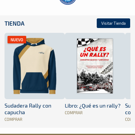
TIENDA
Visitar Tienda
NUEVO
Sudadera Rally con
Libro: ¿Qué es un rally?
Sud
capucha
con
COMPRAR
COMPRAR
COM