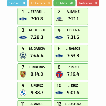
Sin Salir:
0
En Carrera:
0
En Meta:
28
Retirados:
0
1
2
J. FERREIRO
A. SAINZ
7:10.8
7:21.1
3
4
M. OTEGUI
J. BOUZA
7:28.3
7:31.6
5
6
M. GARCIA
J. RAMOS
7:44.4
7:53.3
7
8
J. RIBERAS
P. PAZO
8:14.0
7:16.4
9
10
J. PEREZ
J. DIEZ
9:38.7
9:01.4
11
12
A. AMOR
J. COSTOYA