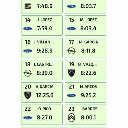
7:48.9
8:03.7
14
15
J. LOPEZ
M. LOPEZ
7:59.4
8:03.4
16
17
J. VILLANUEVA
M. GARCIA
9:28.9
8:11.8
18
19
I. CASTRILLON
M. VAZQUEZ
8:39.0
8:22.6
20
21
V. GARCIA
N. ARCOS
12:25.6
9:25.2
22
23
O. PICO
J. BARROS
8:27.0
8:00.1