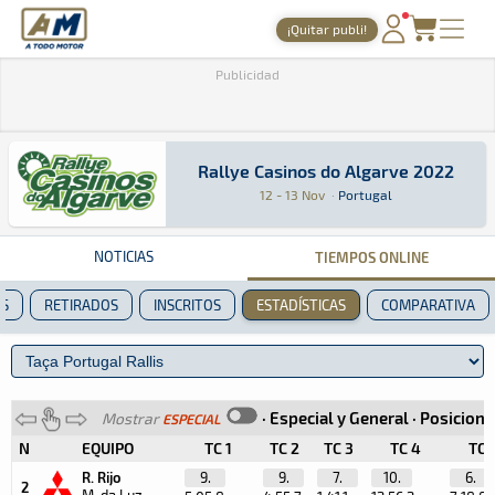
A Todo Motor
· Revista del motor desde 1999
¡Quitar publi!
PORTADA
Publicidad
TIEMPOS ONLINE
NOTICIAS
Rallye Casinos do Algarve 2022
Rallye Casinos do Algarve 2022
Rally · Rallye Casinos do Algarve 2022: Aquí p
Portugal
Portugal
12 - 13 Nov
·
Portugal
AGENDA
GALERÍAS
NOTICIAS
TIEMPOS ONLINE
TIENDA
ES
RETIRADOS
INSCRITOS
ESTADÍSTICAS
COMPARATIVA
ARCHIVO
·
Especial y General
·
Posicione
Mostrar
ESPECIAL
N
EQUIPO
TC 1
TC 2
TC 3
TC 4
TC 
R. Rijo
9.
9.
7.
10.
6.
2
M. da Luz