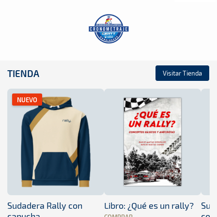
TIENDA
Visitar Tienda
NUEVO
Sudadera Rally con
Libro: ¿Qué es un rally?
Sud
capucha
con
COMPRAR