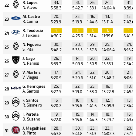
R. Lopes
33.
31.
26.
24.
31.
22
N. Alves
5:58.3
5:42.7
1:53.1
14:04.4
8:39.4
M. Castro
20.
23.
16.
13.
15.
23
R. Cunha
5:23.9
5:19.3
1:44.6
13:11.4
7:42.6
R. Teodosio
1.
1.
1.
1.
1.
24
J. Teixeira
4:30.7
4:25.6
1:31.4
11:39.6
6:41.8
N. Figueira
30.
28.
29.
25.
24.
25
S. Pita
5:48.2
5:35.5
1:57.8
14:06.4
8:16.4
J. Gago
26.
14.
20.
22.
19.
26
N. Ramos
5:33.7
5:09.3
1:50.5
13:55.1
7:54.2
V. Martins
17.
24.
22.
20.
21.
27
V. Viegas
5:20.9
5:20.6
1:51.0
13:48.2
8:06.6
G. Henriques
25.
22.
25.
16.
18.
28
A. Santos
5:27.9
5:19.0
1:53.0
13:22.8
7:45.3
F. Santos
16.
18.
8.
12.
13.
29
R. Sismeiro
5:20.2
5:15.6
1:41.6
13:09.3
7:34.2
I. Portela
19.
19.
14.
18.
16.
30
D. Susano
5:22.0
5:15.6
1:44.3
13:29.7
7:43.4
J. Magalhães
28.
30.
23.
23.
20.
31
B. Pinto
5:43.8
5:41.8
1:51.3
14:02.3
7:57.9