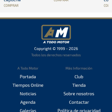
COMPRAR
COM
Copyright © 1999 - 2026
Todos los derechos reservados
A Todo Motor
Más Información
Portada
Club
Tiempos Online
Tienda
Noticias
Sobre nosotros
Agenda
Contactar
Galerías
Política de privacidad