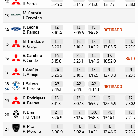
12
R. Serra
5:25.0
5:17.5
2:13.0
13:17.7
7:38.8
M. Correia
13
J. Carvalho
P. Leone
12.
12.
19.
14
RETIRADO
B. Ramos
5:10.4
5:06.5
1:47.8
N. Trindade
15.
16.
12.
11.
11.
15
R. Graça
5:20.1
5:10.8
1:43.2
13:05.5
7:27.9
V. Carolino
14.
25.
15.
37.
16
RETIR
P. Conde
5:15.6
5:23.1
1:44.6
16:52.0
J. Araújo
24.
15.
18.
9.
9.
17
L. Araujo
5:26.6
5:10.5
1:47.5
12:49.9
7:23.8
18
J. Salero
43.
42.
42.
RETIRADO
A. Pereira
SR
7:49.1
7:44.1
4:37.3
G. Rodrigues
13.
13.
17.
6.
12.
19
A. Barras
5:11.3
5:07.3
1:46.7
12:44.9
7:30.9
P. Dias
21.
17.
30.
14.
10.
20
F. Oliveira
5:24.9
5:12.4
1:58.3
13:14.1
7:27.7
R. Pita
11.
11.
11.
8.
8.
21
R. Moreira
5:08.9
5:02.4
1:43.1
12:46.6
7:23.2