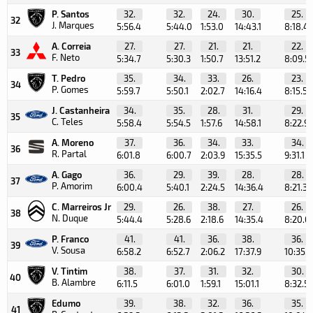
P. Santos
32.
32.
24.
30.
25.
32
J. Marques
5:56.4
5:44.0
1:53.0
14:43.1
8:18.4
A. Correia
27.
27.
21.
21.
22.
33
F. Neto
5:34.7
5:30.3
1:50.7
13:51.2
8:09.5
T. Pedro
35.
34.
33.
26.
23.
34
P. Gomes
5:59.7
5:50.1
2:02.7
14:16.4
8:15.5
J. Castanheira
34.
35.
28.
31.
29.
35
C. Teles
5:58.4
5:54.5
1:57.6
14:58.1
8:22.9
A. Moreno
37.
36.
34.
33.
34.
36
R. Partal
6:01.8
6:00.7
2:03.9
15:35.5
9:31.1
A. Gago
36.
29.
39.
28.
28.
37
P. Amorim
6:00.4
5:40.1
2:24.5
14:36.4
8:21.3
C. Marreiros Jr
29.
26.
38.
27.
26.
38
N. Duque
5:44.4
5:28.6
2:18.6
14:35.4
8:20.0
P. Franco
41.
41.
36.
38.
36.
39
V. Sousa
6:58.2
6:52.7
2:06.2
17:37.9
10:35.1
V. Tintim
38.
37.
31.
32.
30.
40
B. Alambre
6:11.5
6:01.0
1:59.1
15:01.1
8:32.5
Edumo
39.
38.
32.
36.
35.
41