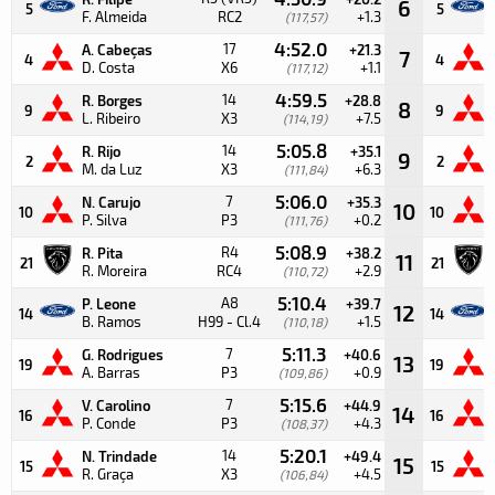
6
5
5
F. Almeida
RC2
+1.3
(117,57)
4:52.0
17
A. Cabeças
+21.3
7
4
4
D. Costa
X6
+1.1
(117,12)
4:59.5
14
R. Borges
+28.8
8
9
9
L. Ribeiro
X3
+7.5
(114,19)
5:05.8
14
R. Rijo
+35.1
9
2
2
M. da Luz
X3
+6.3
(111,84)
5:06.0
7
N. Carujo
+35.3
10
10
10
P. Silva
P3
+0.2
(111,76)
5:08.9
R4
R. Pita
+38.2
11
21
21
R. Moreira
RC4
+2.9
(110,72)
5:10.4
A8
P. Leone
+39.7
12
14
14
B. Ramos
H99 - Cl.4
+1.5
(110,18)
5:11.3
7
G. Rodrigues
+40.6
13
19
19
A. Barras
P3
+0.9
(109,86)
5:15.6
7
V. Carolino
+44.9
14
16
16
P. Conde
P3
+4.3
(108,37)
5:20.1
14
N. Trindade
+49.4
15
15
15
R. Graça
X3
+4.5
(106,84)