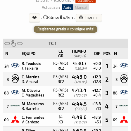
15:33 h.
·
9,500 km.
·
CELEBRADO
Actualizar:
Auto
Manual
❤️
·
⏱️
Ritmo:
🔒 s/km
·
🖨️ Imprimir
¡Regístrate
gratis
y consigue más!
TC 1
CL
TIEMPO
N
EQUIPO
DIF
POS
N
GR
(KM/H)
4:30.7
R5 (VR5)
R. Teodosio
+0.0
1
24
24
J. Teixeira
RC2
+0.0
(126,34)
4:43.0
R5 (VR5)
C. Martins
+12.3
2
3
3
D. Amaral
RC2
+12.3
(120,85)
4:43.4
R5 (VR5)
M. Oliveira
+12.7
3
88
88
C. Magalhães
RC2
+0.4
(120,68)
4:44.5
R5 (VR5)
M. Marreiros
+13.8
4
7
7
R. Barreto
RC2
+1.1
(120,21)
4:49.6
14
C. Fernandes
+18.9
5
69
69
V. Cardoso
X3
+5.1
(118,09)
4:50.9
R5 (VR5)
R. Filipe
+20.2