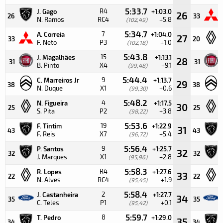
5:33.7
R4
J. Gago
+1:03.0
26
26
33
N. Ramos
RC4
+5.8
(102,49)
5:34.7
7
A. Correia
+1:04.0
27
33
20
F. Neto
P3
+1.0
(102,18)
5:43.8
15
J. Magalhães
+1:13.1
28
31
31
B. Pinto
X4
+9.1
(99,48)
5:44.4
9
C. Marreiros Jr
+1:13.7
29
38
38
N. Duque
X1
+0.6
(99,30)
5:48.2
4
N. Figueira
+1:17.5
30
25
25
S. Pita
P2
+3.8
(98,22)
5:53.6
19
F. Tintim
+1:22.9
31
43
43
F. Reis
X7
+5.4
(96,72)
5:56.4
9
P. Santos
+1:25.7
32
32
32
J. Marques
X1
+2.8
(95,96)
5:58.3
R4
R. Lopes
+1:27.6
33
22
22
N. Alves
RC4
+1.9
(95,45)
5:58.4
2
J. Castanheira
+1:27.7
34
35
35
C. Teles
P1
+0.1
(95,42)
5:59.7
8
T. Pedro
+1:29.0
35
34
34