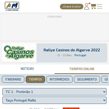
A Todo Motor
· Revista del motor desde 1999
¡Únete Gratis!
PORTADA
Publicidad
TIEMPOS ONLINE
NOTICIAS
AGENDA
Rallye Casinos do Algarve 2022
Rallye Casinos do Algarve 2022
Rally · Rallye Casinos do Algarve 2022: Aquí p
Portugal
Portugal
GALERÍAS
12 - 13 Nov
·
Portugal
TIENDA
NOTICIAS
TIEMPOS ONLINE
ARCHIVO
ITINERARIO
TIEMPOS
INTERMEDIOS
SEGUIMIENTO
GE