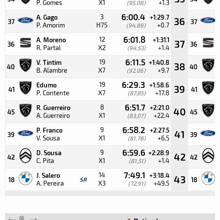
P. Gomes
X1
+1.3
(95,08)
6:00.4
3
A. Gago
+1:29.7
36
37
37
P. Amorim
H75
+0.7
(94,89)
6:01.8
12
A. Moreno
+1:31.1
37
36
36
R. Partal
X2
+1.4
(94,53)
6:11.5
19
V. Tintim
+1:40.8
38
40
40
B. Alambre
X7
+9.7
(92,06)
6:29.3
19
Edumo
+1:58.6
39
41
41
P. Contente
X7
+17.8
(87,85)
6:51.7
8
R. Guerreiro
+2:21.0
40
45
45
A. Guerreiro
X1
+22.4
(83,07)
6:58.2
9
P. Franco
+2:27.5
41
39
39
V. Sousa
X1
+6.5
(81,78)
6:59.6
9
D. Sousa
+2:28.9
42
42
42
C. Pita
X1
+1.4
(81,51)
7:49.1
14
J. Salero
+3:18.4
43
18
SR
18
A. Pereira
X3
+49.5
(72,91)