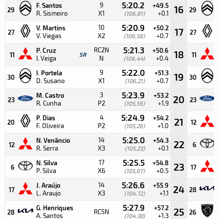
5:20.2
9
F. Santos
+49.5
16
29
29
R. Sismeiro
X1
+0.1
(106,81)
5:20.9
10
V. Martins
+50.2
17
27
27
V. Viegas
X2
+0.7
(106,58)
5:21.3
RC2N
P. Cruz
+50.6
18
11
SR
11
I. Veiga
N
+0.4
(106,44)
5:22.0
9
I. Portela
+51.3
19
30
30
D. Susano
X1
+0.7
(106,21)
5:23.9
3
M. Castro
+53.2
20
23
23
R. Cunha
P2
+1.9
(105,59)
5:24.9
4
P. Dias
+54.2
21
20
12
F. Oliveira
P2
+1.0
(105,26)
5:25.0
14
N. Venâncio
+54.3
22
12
6
R. Serra
X3
+0.1
(105,23)
5:25.5
17
N. Silva
+54.8
23
6
17
P. Silva
X6
+0.5
(105,07)
5:26.6
14
J. Araújo
+55.9
24
17
28
L. Araujo
X3
+1.1
(104,72)
5:27.9
G. Henriques
+57.2
25
RC5N
28
26
A. Santos
+1.3
(104,30)