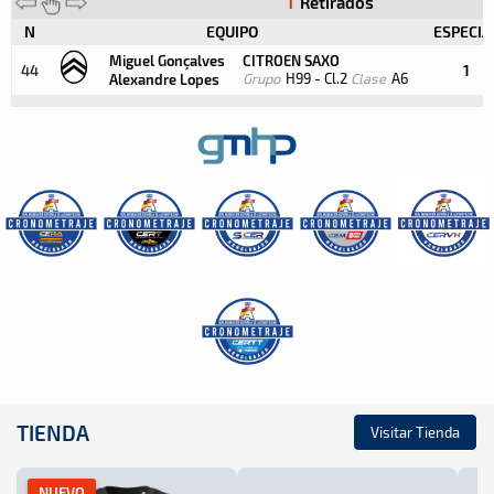
1
Retirados
N
EQUIPO
ESPECIA
Miguel Gonçalves
CITROEN SAXO
1
44
Grupo
H99 - Cl.2
Clase
A6
Alexandre Lopes
TIENDA
Visitar Tienda
NUEVO