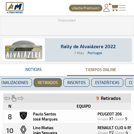
A Todo Motor
· Revista del motor desde 1999
¡Hazte Premium!
PORTADA
Publicidad
TIEMPOS ONLINE
NOTICIAS
Rally de Alvaiázere 2022
Rally de Alvaiázere 2022
Rally · Rally de Alvaiázere 2022: Aquí podrás 
Portugal
Portugal
7 May
·
Portugal
AGENDA
GALERÍAS
NOTICIAS
TIEMPOS ONLINE
TIENDA
PENALIZACIONES
RETIRADOS
INSCRITOS
ESTADÍSTICAS
CO
ARCHIVO
9
Retirados
N
EQUIPO
Paulo Santos
PEUGEOT 206
8
Grupo
X1
Clase
9
José Marques
Lino Matias
RENAULT CLIO 4 RS
10
Grupo
P2
Clase
4
João Sequeira