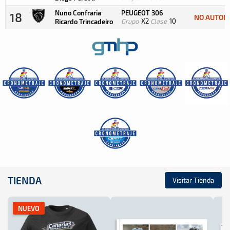
Nuno Confraria
PEUGEOT 306
18
NO AUTOR
Grupo
X2
Clase
10
Ricardo Trincadeiro
TIENDA
Visitar Tienda
NUEVO