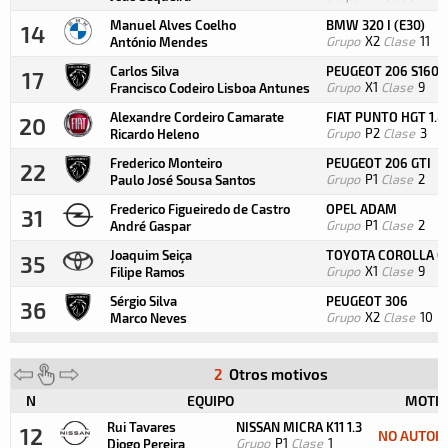
Manuel Alves Coelho
BMW 320 I (E30)
14
Grupo
X2
Clase
11
António Mendes
Carlos Silva
PEUGEOT 206 S1600
17
Grupo
X1
Clase
9
Francisco Codeiro Lisboa Antunes
Alexandre Cordeiro Camarate
FIAT PUNTO HGT 1.8
20
Grupo
P2
Clase
3
Ricardo Heleno
Frederico Monteiro
PEUGEOT 206 GTI
22
Grupo
P1
Clase
2
Paulo José Sousa Santos
Frederico Figueiredo de Castro
OPEL ADAM
31
Grupo
P1
Clase
2
André Gaspar
Joaquim Seiça
TOYOTA COROLLA C
35
Grupo
X1
Clase
9
Filipe Ramos
Sérgio Silva
PEUGEOT 306
36
Grupo
X2
Clase
10
Marco Neves
2
Otros motivos
N
EQUIPO
MOTIV
Rui Tavares
NISSAN MICRA K11 1.3
12
NO AUTOR
Grupo
P1
Clase
1
Diogo Pereira