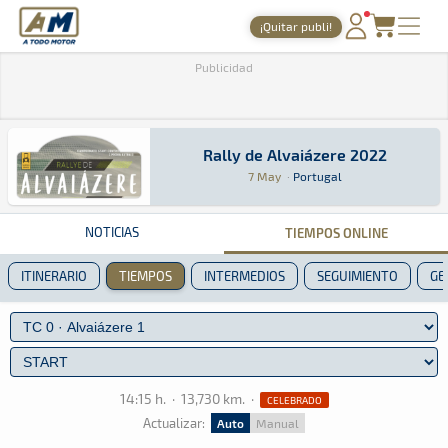
A Todo Motor
· Revista del motor desde 1999
¡Quitar publi!
PORTADA
Publicidad
TIEMPOS ONLINE
NOTICIAS
Rally de Alvaiázere 2022
Rally de Alvaiázere 2022
Rally · Rally de Alvaiázere 2022: Aquí podrás 
Portugal
Portugal
7 May
·
Portugal
AGENDA
GALERÍAS
NOTICIAS
TIEMPOS ONLINE
TIENDA
ITINERARIO
TIEMPOS
INTERMEDIOS
SEGUIMIENTO
GE
ARCHIVO
14:15 h.
·
13,730 km.
·
CELEBRADO
Actualizar:
Auto
Manual