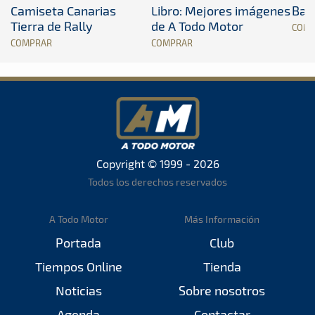
Camiseta Canarias
Libro: Mejores imágenes
Band
Tierra de Rally
de A Todo Motor
COM
COMPRAR
COMPRAR
Copyright © 1999 - 2026
Todos los derechos reservados
A Todo Motor
Más Información
Portada
Club
Tiempos Online
Tienda
Noticias
Sobre nosotros
Agenda
Contactar