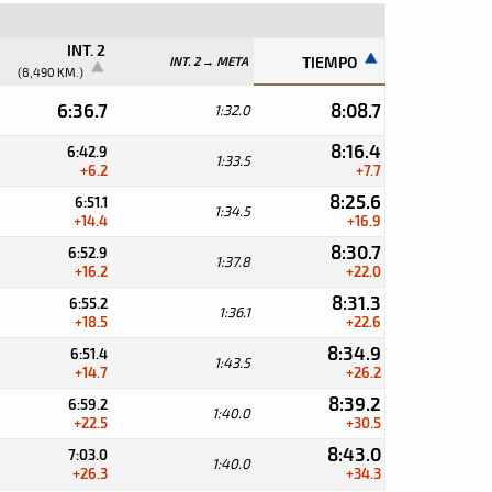
INT. 2
TIEMPO
INT. 2 → META
(8,490 KM.)
6:36.7
8:08.7
1:32.0
8:16.4
6:42.9
1:33.5
+6.2
+7.7
8:25.6
6:51.1
1:34.5
+14.4
+16.9
8:30.7
6:52.9
1:37.8
+16.2
+22.0
8:31.3
6:55.2
1:36.1
+18.5
+22.6
8:34.9
6:51.4
1:43.5
+14.7
+26.2
8:39.2
6:59.2
1:40.0
+22.5
+30.5
8:43.0
7:03.0
1:40.0
+26.3
+34.3