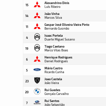
Alexandrino Dinis
15
Luís Ribeiro
João Vinha
14
Marcos Silva
Gaspar José Oliveira Vieira Pinto
11
Bernardo Gusmão
Isaac Portela
4
Duarte Miguel Susano
Tiago Caetano
19
Marco Vilas Boas
Henrique Rodrigues
6
Daniel Rodrigues
Mário Castro
5
Ricardo Cunha
Joao Castela
23
João Vieira
Rui Guedes
20
Gonçalo Carvalho
Rui Santos
7
João Sebastião