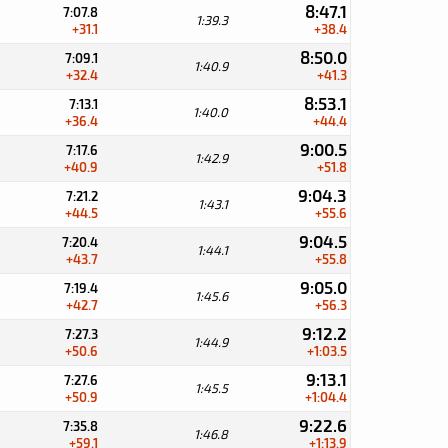
8:47.1
7:07.8
1:39.3
+31.1
+38.4
8:50.0
7:09.1
1:40.9
+32.4
+41.3
8:53.1
7:13.1
1:40.0
+36.4
+44.4
9:00.5
7:17.6
1:42.9
+40.9
+51.8
9:04.3
7:21.2
1:43.1
+44.5
+55.6
9:04.5
7:20.4
1:44.1
+43.7
+55.8
9:05.0
7:19.4
1:45.6
+42.7
+56.3
9:12.2
7:27.3
1:44.9
+50.6
+1:03.5
9:13.1
7:27.6
1:45.5
+50.9
+1:04.4
9:22.6
7:35.8
1:46.8
+59.1
+1:13.9