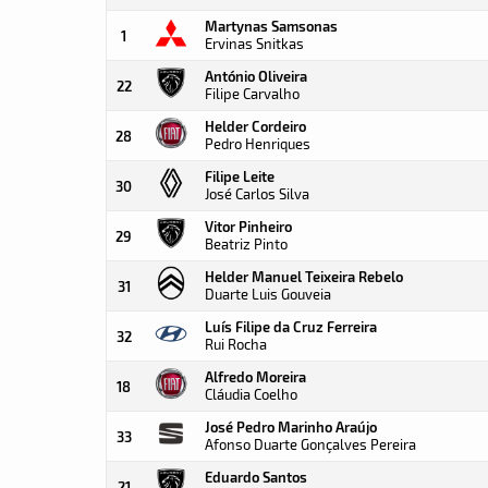
Martynas Samsonas
1
Ervinas Snitkas
António Oliveira
22
Filipe Carvalho
Helder Cordeiro
28
Pedro Henriques
Filipe Leite
30
José Carlos Silva
Vitor Pinheiro
29
Beatriz Pinto
Helder Manuel Teixeira Rebelo
31
Duarte Luis Gouveia
Luís Filipe da Cruz Ferreira
32
Rui Rocha
Alfredo Moreira
18
Cláudia Coelho
José Pedro Marinho Araújo
33
Afonso Duarte Gonçalves Pereira
Eduardo Santos
21