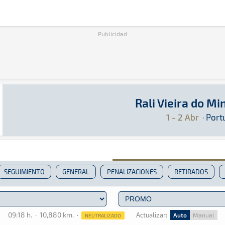
Publicidad
Rali Vieira do M
Rali Vieira do Minho 2022
Tierra · Rali Vieira do Minho 2022: Aquí podrá
Portugal
Portugal
1 - 2 Abr
·
Port
SEGUIMIENTO
GENERAL
PENALIZACIONES
RETIRADOS
09:18 h.
·
10,880 km.
·
Actualizar:
Auto
Manual
NEUTRALIZADO