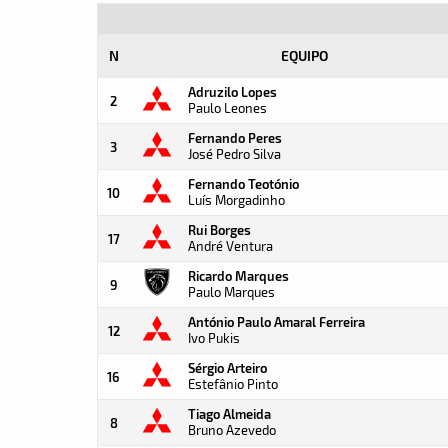
N
EQUIPO
Adruzilo Lopes
2
Paulo Leones
Fernando Peres
3
José Pedro Silva
Fernando Teotónio
10
Luís Morgadinho
Rui Borges
17
André Ventura
Ricardo Marques
9
Paulo Marques
António Paulo Amaral Ferreira
12
Ivo Pukis
Sérgio Arteiro
16
Estefânio Pinto
Tiago Almeida
8
Bruno Azevedo