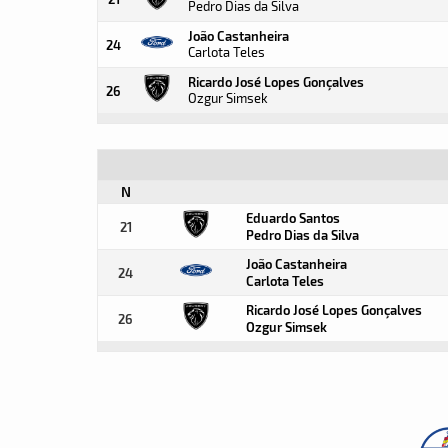
Pedro Dias da Silva
João Castanheira
24
Carlota Teles
Ricardo José Lopes Gonçalves
26
Ozgur Simsek
N
Eduardo Santos
21
Pedro Dias da Silva
João Castanheira
24
Carlota Teles
Ricardo José Lopes Gonçalves
26
Ozgur Simsek