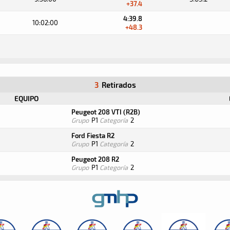
+37.4
4:39.8
10:02:00
+48.3
3
Retirados
EQUIPO
Peugeot 208 VTI (R2B)
Grupo
P1
Categoría
2
Ford Fiesta R2
Grupo
P1
Categoría
2
Peugeot 208 R2
Grupo
P1
Categoría
2