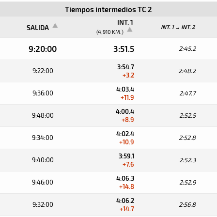
Tiempos intermedios TC 2
INT. 1
SALIDA
INT. 1 → INT. 2
(4,910 KM.)
9:20:00
3:51.5
2:45.2
3:54.7
9:22:00
2:48.2
+3.2
4:03.4
9:36:00
2:47.7
+11.9
4:00.4
9:48:00
2:52.5
+8.9
4:02.4
9:34:00
2:52.8
+10.9
3:59.1
9:40:00
2:52.3
+7.6
4:06.3
9:46:00
2:52.9
+14.8
4:06.2
9:32:00
2:56.8
+14.7