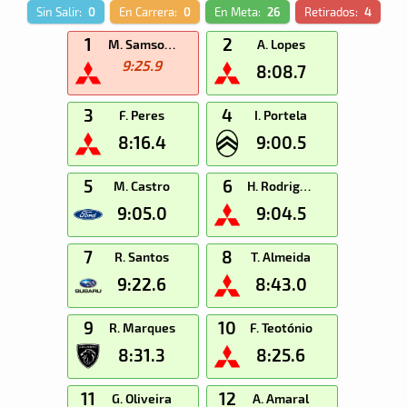
Sin Salir:
0
En Carrera:
0
En Meta:
26
Retirados:
4
1
2
M. Samsonas
A. Lopes
9:25.9
8:08.7
3
4
F. Peres
I. Portela
8:16.4
9:00.5
5
6
M. Castro
H. Rodrigues
9:05.0
9:04.5
7
8
R. Santos
T. Almeida
9:22.6
8:43.0
9
10
R. Marques
F. Teotónio
8:31.3
8:25.6
11
12
G. Oliveira
A. Amaral