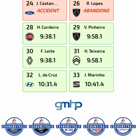
24
26
J. Castanheira
R. Lopes
ACCIDENT
ABANDONO
28
29
H. Cordeiro
V. Pinheiro
9:38.1
9:58.1
30
31
F. Leite
H. Teixeira
9:38.1
9:58.1
32
33
L. da Cruz
J. Marinho
10:31.4
10:41.4