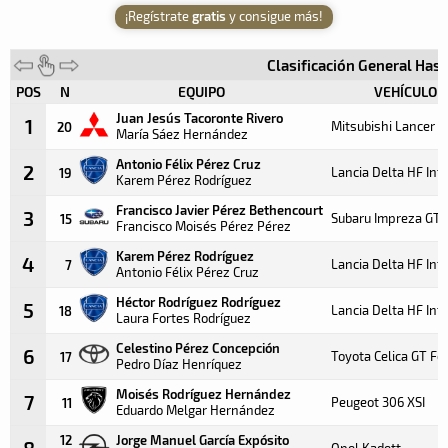
¡Regístrate
gratis
y consigue más!
Clasificación General Has
POS
N
EQUIPO
VEHÍCULO
Juan Jesús Tacoronte Rivero
1
Mitsubishi Lancer E
20
María Sáez Hernández
Antonio Félix Pérez Cruz
2
Lancia Delta HF Int
19
Karem Pérez Rodríguez
Francisco Javier Pérez Bethencourt
3
Subaru Impreza GT
15
Francisco Moisés Pérez Pérez
Karem Pérez Rodríguez
4
Lancia Delta HF Int
7
Antonio Félix Pérez Cruz
Héctor Rodríguez Rodríguez
5
Lancia Delta HF Int
18
Laura Fortes Rodríguez
Celestino Pérez Concepción
6
Toyota Celica GT Fo
17
Pedro Díaz Henríquez
Moisés Rodríguez Hernández
7
Peugeot 306 XSI
11
Eduardo Melgar Hernández
12
Jorge Manuel García Expósito
8
Opel Kadett