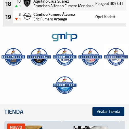
10
Aquilino Cruz Suárez
18
Peugeot 309 GTI
Francisco Alfonso Fumero Mendoza
1
8
Cándido Fumero Álvarez
19
Opel Kadett
Éric Fumero Arteaga
1
TIENDA
Visitar Tienda
NUEVO