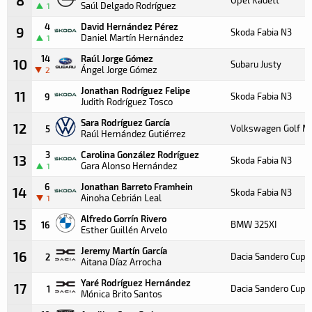
Saúl Delgado Rodríguez
1
4
David Hernández Pérez
9
Skoda Fabia N3
Daniel Martín Hernández
1
14
Raúl Jorge Gómez
10
Subaru Justy
Ángel Jorge Gómez
2
Jonathan Rodríguez Felipe
11
Skoda Fabia N3
9
Judith Rodríguez Tosco
Sara Rodríguez García
12
Volkswagen Golf M
5
Raúl Hernández Gutiérrez
3
Carolina González Rodríguez
13
Skoda Fabia N3
Gara Alonso Hernández
1
6
Jonathan Barreto Framhein
14
Skoda Fabia N3
Ainoha Cebrián Leal
1
Alfredo Gorrín Rivero
15
BMW 325XI
16
Esther Guillén Arvelo
Jeremy Martín García
16
Dacia Sandero Cup
2
Aitana Díaz Arrocha
Yaré Rodríguez Hernández
17
Dacia Sandero Cup
1
Mónica Brito Santos