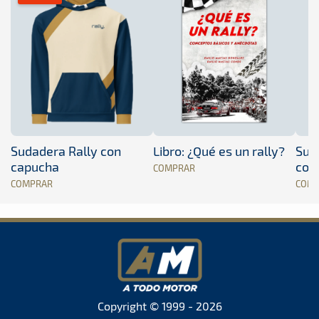
Sudadera Rally con
Libro: ¿Qué es un rally?
Sud
capucha
con
COMPRAR
COMPRAR
COM
Copyright © 1999 - 2026