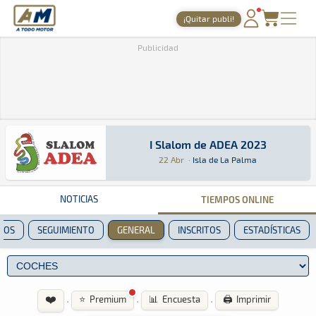
A Todo Motor
· Revista del motor desde 1999
¡Quitar publi!
PORTADA
Publicidad
TIEMPOS ONLINE
NOTICIAS
AGENDA
I Slalom de ADEA 2023
I Slalom de ADEA 2023
Slalom · I Slalom de ADEA 2023: Aquí podrás en
Isla de La Palma
Isla de La Palma
GALERÍAS
22 Abr
·
Isla de La Palma
TIENDA
NOTICIAS
TIEMPOS ONLINE
ARCHIVO
POS
SEGUIMIENTO
GENERAL
INSCRITOS
ESTADÍSTICAS
❤️
·
·
·
⭐ Premium
📊 Encuesta
🖨️ Imprimir