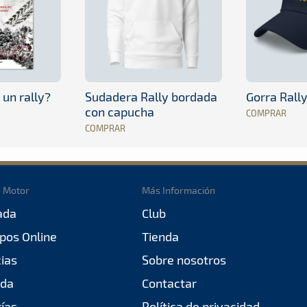
 un rally?
Sudadera Rally bordada
Gorra Rall
con capucha
COMPRAR
COMPRAR
o Motor
Más Información
ada
Club
pos Online
Tienda
cias
Sobre nosotros
da
Contactar
rías
Política de privacidad