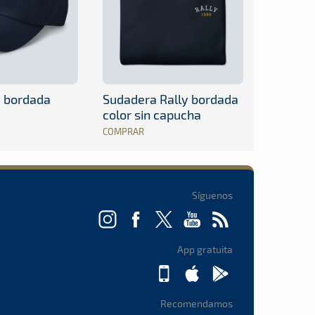
y bordada
Sudadera Rally bordada
color sin capucha
COMPRAR
Síguenos
App gratuita
Recomendamos