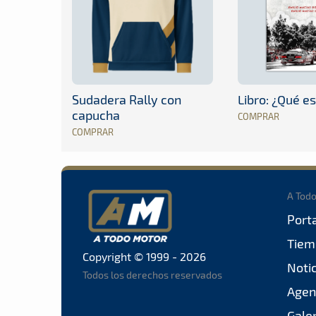
Sudadera Rally con
Libro: ¿Qué es
capucha
COMPRAR
COMPRAR
A Tod
Port
Tiem
Copyright © 1999 - 2026
Noti
Todos los derechos reservados
Agen
Gale