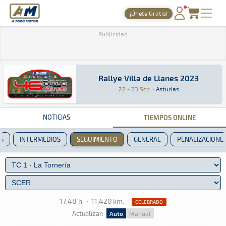
A Todo Motor
· Revista del motor desde 1999
¡Únete Gratis!
PORTADA
Publicidad
TIEMPOS ONLINE
NOTICIAS
Rallye Villa de Llanes 2023
Rallye Villa de Llanes 2023
Rally · Rallye Villa de Llanes 2023: Aquí podr
Asturias
Asturias
22 - 23 Sep
·
Asturias
AGENDA
GALERÍAS
NOTICIAS
TIEMPOS ONLINE
TIENDA
S
INTERMEDIOS
SEGUIMIENTO
GENERAL
PENALIZACIONE
ARCHIVO
17:48 h.
·
11,420 km.
·
CELEBRADO
Actualizar:
Auto
Manual