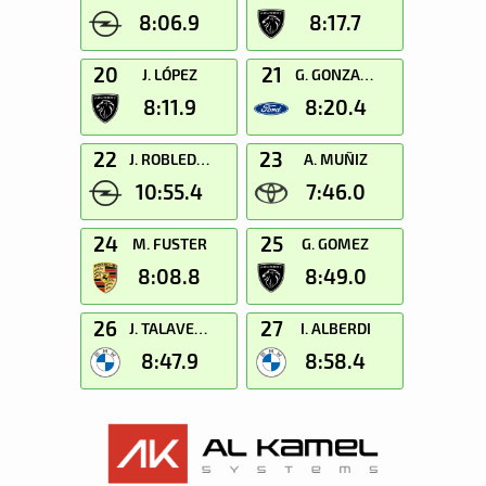
8:06.9
8:17.7
20
21
J. LÓPEZ
G. GONZALEZ
8:11.9
8:20.4
22
23
J. ROBLEDANO
A. MUÑIZ
10:55.4
7:46.0
24
25
M. FUSTER
G. GOMEZ
8:08.8
8:49.0
26
27
J. TALAVERA
I. ALBERDI
8:47.9
8:58.4