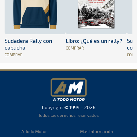
Sudadera Rally con
Libro: ¿Qué es un rally?
Sud
capucha
con
COMPRAR
COMPRAR
COM
Copyright © 1999 - 2026
Todos los derechos reservados
A Todo Motor
Más Información