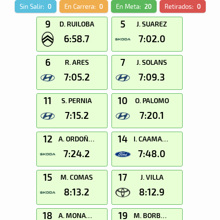
Sin Salir:
0
En Carrera:
0
En Meta:
20
Retirados:
0
9
5
D. RUILOBA
J. SUAREZ
6:58.7
7:02.0
6
7
R. ARES
J. SOLANS
7:05.2
7:09.3
11
10
S. PERNIA
O. PALOMO
7:15.2
7:20.1
12
14
A. ORDOÑEZ
I. CAAMAÑO
7:24.2
7:48.0
15
17
M. COMAS
J. VILLA
8:13.2
8:12.9
18
19
A. MONARRI
M. BORBOLLA