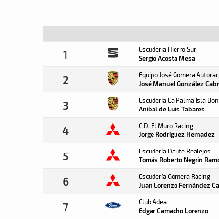
Escuderia Hierro Sur
1
Sergio Acosta
Mesa
Equipo José Gomera Autorac
2
José Manuel González
Cabr
Escudería La Palma Isla Bon
3
Anibal de Luis
Tabares
C.D. El Muro Racing
4
Jorge Rodríguez
Hernadez
Escudería Daute Realejos
5
Tomás Roberto Negrin
Ram
Escudería Gomera Racing
6
Juan Lorenzo Fernández
C
Club Adea
7
Edgar Camacho
Lorenzo