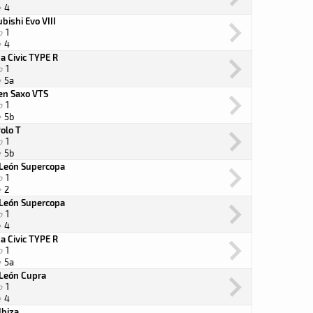
e
4
bishi Evo VIII
o
1
e
4
a Civic TYPE R
o
1
e
5a
oen Saxo VTS
o
1
e
5b
olo T
o
1
e
5b
 León Supercopa
o
1
e
2
 León Supercopa
o
1
e
4
a Civic TYPE R
o
1
e
5a
 León Cupra
o
1
e
4
Ibiza