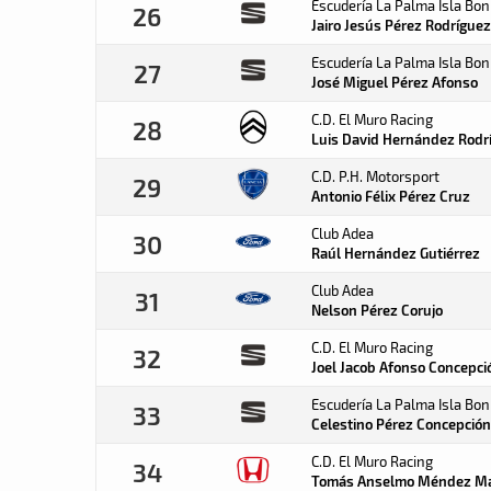
Escudería La Palma Isla Bon
26
Jairo Jesús Pérez
Rodríguez
Escudería La Palma Isla Bon
27
José Miguel Pérez
Afonso
C.D. El Muro Racing
28
Luis David Hernández
Rodr
C.D. P.H. Motorsport
29
Antonio Félix Pérez
Cruz
Club Adea
30
Raúl Hernández
Gutiérrez
Club Adea
31
Nelson Pérez
Corujo
C.D. El Muro Racing
32
Joel Jacob Afonso
Concepci
Escudería La Palma Isla Bon
33
Celestino Pérez
Concepción
C.D. El Muro Racing
34
Tomás Anselmo Méndez
Ma