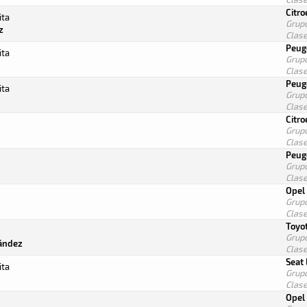
Citro
ita
Grup
z
Clas
Peug
ita
Grup
Clas
Peug
ita
Grup
Clas
Citr
Grup
Clas
Peug
Grup
Clas
Opel
Grup
Clas
Toyot
Grup
ández
Clas
Seat
ita
Grup
Clas
Opel 