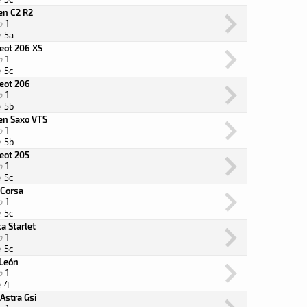
en C2 R2
o
1
e
5a
eot 206 XS
o
1
e
5c
eot 206
o
1
e
5b
oen Saxo VTS
o
1
e
5b
eot 205
o
1
e
5c
 Corsa
o
1
e
5c
a Starlet
o
1
e
5c
 León
o
1
e
4
Astra Gsi