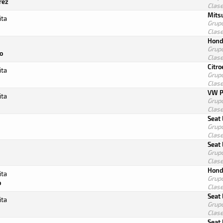
rez
Clas
Mitsu
ita
Grup
Clas
Hond
Grup
o
Clas
Citr
ita
Grup
Clas
VW P
ita
Grup
Clas
Seat
Grup
Clas
Seat
Grup
Clas
Hond
ita
Grup
o
Clas
Seat
ita
Grup
Clas
Seat 