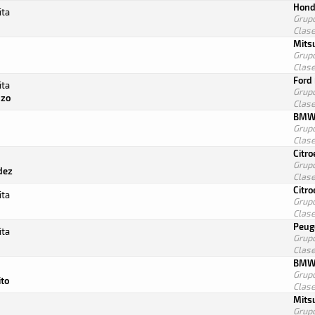
Hond
ita
Grup
Clas
Mitsu
Grup
Clas
Ford 
ita
Grup
nzo
Clas
BMW
Grup
Clas
Citr
Grup
dez
Clas
Citr
ita
Grup
Clas
Peug
ita
Grup
Clas
BMW
Grup
ito
Clas
Mitsu
Grup