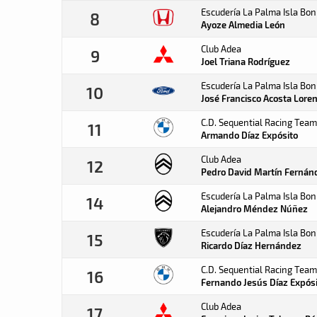
Escudería La Palma Isla Bon
8
Ayoze Almedia
León
Club Adea
9
Joel Triana
Rodríguez
Escudería La Palma Isla Bon
10
José Francisco Acosta
Lore
C.D. Sequential Racing Team
11
Armando Díaz
Expósito
Club Adea
12
Pedro David Martín
Fernán
Escudería La Palma Isla Bon
14
Alejandro Méndez
Núñez
Escudería La Palma Isla Bon
15
Ricardo Díaz
Hernández
C.D. Sequential Racing Team
16
Fernando Jesús Díaz
Expós
Club Adea
17