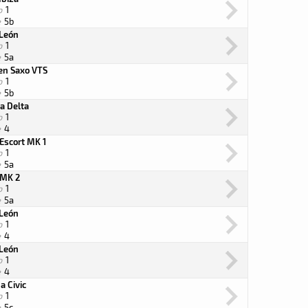
o
1
e
5b
 León
o
1
e
5a
oen Saxo VTS
o
1
e
5b
a Delta
o
1
e
4
Escort MK 1
o
1
e
5a
 MK 2
o
1
e
5a
 León
o
1
e
4
 León
o
1
e
4
a Civic
o
1
e
5c