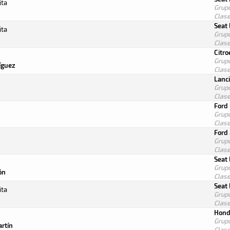
ita
Grup
Clas
Seat
ita
Grup
Clas
Citr
Grup
íguez
Clas
Lanci
Grup
Clas
Ford 
Grup
Clas
Ford
Grup
Clas
Seat
Grup
ón
Clas
Seat
ita
Grup
Clas
Hond
Grup
rtín
Clas