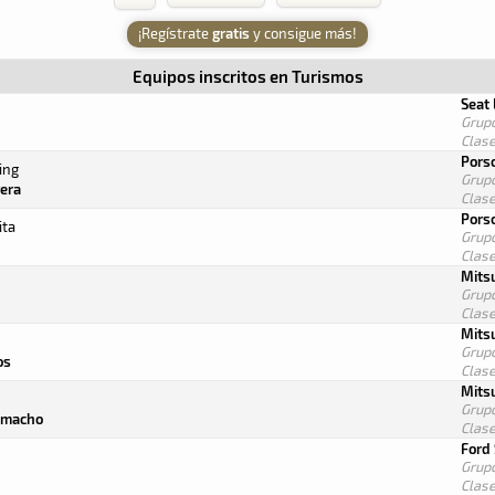
¡Regístrate
gratis
y consigue más!
Equipos inscritos en
Turismos
Seat
Grup
Clas
Pors
ing
Grup
era
Clas
Pors
ita
Grup
Clas
Mitsu
Grup
Clas
Mitsu
Grup
os
Clas
Mitsu
Grup
amacho
Clas
Ford 
Grup
Clas