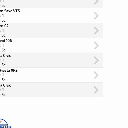
o
1
e
5c
oen Saxo VTS
o
1
e
5c
en C2
o
1
e
5c
eot 106
o
1
e
5c
a Civic
o
1
e
5c
Fiesta XR2i
o
1
e
5c
a Civic
o
1
e
5c