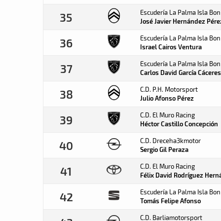
Escudería La Palma Isla Bon
35
José Javier Hernández
Pére
Escudería La Palma Isla Bon
36
Israel Cairos
Ventura
Escudería La Palma Isla Bon
37
Carlos David García
Cáceres
C.D. P.H. Motorsport
38
Julio Afonso
Pérez
C.D. El Muro Racing
39
Héctor Castillo
Concepción
C.D. Dreceha3kmotor
40
Sergio Gil
Peraza
C.D. El Muro Racing
41
Félix David Rodríguez
Hern
Escudería La Palma Isla Bon
42
Tomás Felipe
Afonso
C.D. Barliamotorsport