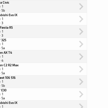
a Civic
o
1
e
5b
bishi Evo IX
o
1
e
3
Fiesta R5
o
1
e
3
 325
o
1
e
5a
oen AX T4
o
1
e
4
oen C2 R2 Max
o
1
e
5a
eot 106 S16
o
1
e
5b
 E30
o
1
e
5a
bishi Evo IX
o
1