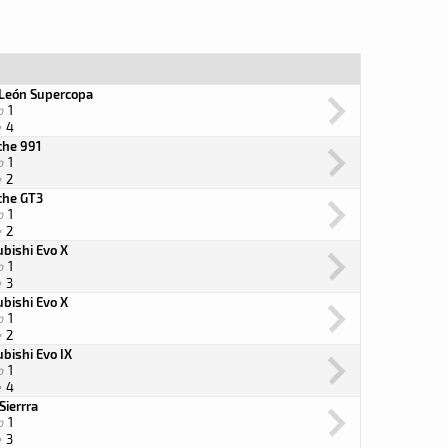
 León Supercopa
o
1
e
4
che 991
o
1
e
2
che GT3
o
1
e
2
bishi Evo X
o
1
e
3
bishi Evo X
o
1
e
2
bishi Evo IX
o
1
e
4
Sierrra
o
1
e
3