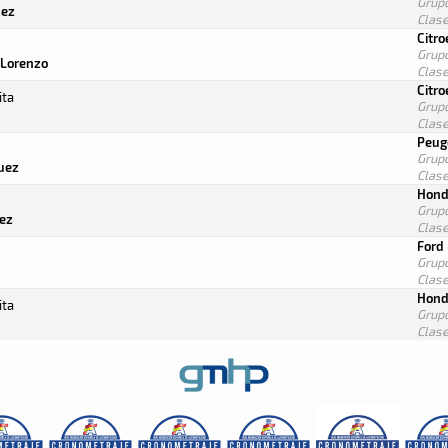
Grup
dez
Clas
Citr
Grup
Lorenzo
Clas
Citro
ita
Grup
Clas
Peug
Grup
uez
Clas
Hond
Grup
ez
Clas
Ford 
Grup
Clas
Hond
ita
Grup
Clas