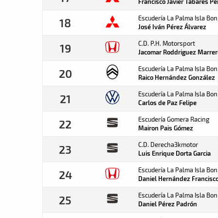
Francisco Javier Tabares
Pé
Escudería La Palma Isla Bon
18
José Iván Pérez
Álvarez
C.D. P.H. Motorsport
19
Jacomar Roddriguez
Marrer
Escudería La Palma Isla Bon
20
Raico Hernández
González
Escudería La Palma Isla Bon
21
Carlos de Paz
Felipe
Escudería Gomera Racing
22
Mairon Pais
Gómez
C.D. Derecha3kmotor
23
Luis Enrique Dorta
Garcia
Escudería La Palma Isla Bon
24
Daniel Hernández
Francisc
Escudería La Palma Isla Bon
25
Daniel Pérez
Padrón