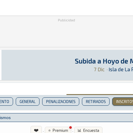
Publicidad
Subida a Hoyo de
Subida a Hoyo de Mazo 2024
Montaña · Subida a Hoyo de Mazo 2024: Aquí po
Isla de La Palma
Isla de La Palma
7 Dic
·
Isla de La
IENTO
GENERAL
PENALIZACIONES
RETIRADOS
INSCRITO
❤️
·
·
⭐ Premium
📊 Encuesta