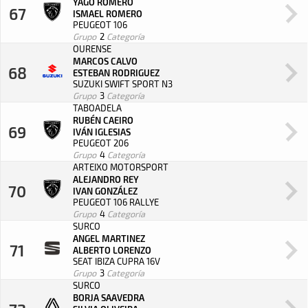
YAGO ROMERO
67
ISMAEL ROMERO
PEUGEOT 106
Grupo
2
Categoría
OURENSE
MARCOS CALVO
68
ESTEBAN RODRIGUEZ
SUZUKI SWIFT SPORT N3
Grupo
3
Categoría
TABOADELA
RUBÉN CAEIRO
69
IVÁN IGLESIAS
PEUGEOT 206
Grupo
4
Categoría
ARTEIXO MOTORSPORT
ALEJANDRO REY
70
IVAN GONZÁLEZ
PEUGEOT 106 RALLYE
Grupo
4
Categoría
SURCO
ANGEL MARTINEZ
71
ALBERTO LORENZO
SEAT IBIZA CUPRA 16V
Grupo
3
Categoría
SURCO
BORJA SAAVEDRA