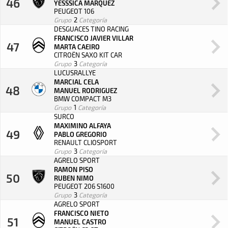
46
YESSSICA MARQUEZ
PEUGEOT 106
Grupo
2
Categoría
DESGUACES TINO RACING
FRANCISCO JAVIER VILLAR
47
MARTA CAEIRO
CITROËN SAXO KIT CAR
Grupo
3
Categoría
LUCUSRALLYE
MARCIAL CELA
48
MANUEL RODRIGUEZ
BMW COMPACT M3
Grupo
1
Categoría
SURCO
MAXIMINO ALFAYA
49
PABLO GREGORIO
RENAULT CLIOSPORT
Grupo
3
Categoría
AGRELO SPORT
RAMON PISO
50
RUBEN NIMO
PEUGEOT 206 S1600
Grupo
3
Categoría
AGRELO SPORT
FRANCISCO NIETO
51
MANUEL CASTRO