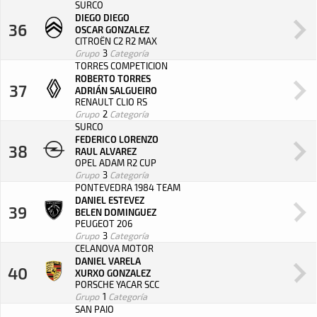
SURCO
DIEGO DIEGO
36
OSCAR GONZALEZ
CITROËN C2 R2 MAX
Grupo
3
Categoría
TORRES COMPETICION
ROBERTO TORRES
37
ADRIÁN SALGUEIRO
RENAULT CLIO RS
Grupo
2
Categoría
SURCO
FEDERICO LORENZO
38
RAUL ALVAREZ
OPEL ADAM R2 CUP
Grupo
3
Categoría
PONTEVEDRA 1984 TEAM
DANIEL ESTEVEZ
39
BELEN DOMINGUEZ
PEUGEOT 206
Grupo
3
Categoría
CELANOVA MOTOR
DANIEL VARELA
40
XURXO GONZALEZ
PORSCHE YACAR SCC
Grupo
1
Categoría
SAN PAIO