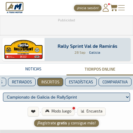
A Todo Motor
· Revista del motor desde 1999
¡Inicia sesión!
PORTADA
Publicidad
TIEMPOS ONLINE
NOTICIAS
Rally Sprint Val de Ramirás
Rally Sprint Val de Ramirás
Rally Sprint · Rally Sprint Val de Ramirás: Aq
Galicia
Galicia
28 Sep
·
Galicia
AGENDA
GALERÍAS
NOTICIAS
TIEMPOS ONLINE
TIENDA
ES
RETIRADOS
INSCRITOS
ESTADÍSTICAS
COMPARATIVA
ARCHIVO
❤️
·
·
🎮 Modo Juego
📊 Encuesta
¡Regístrate
gratis
y consigue más!