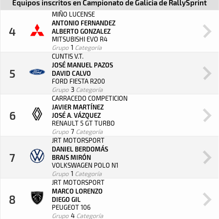
Equipos inscritos en
Campionato de Galicia de RallySprint
MIÑO LUCENSE
ANTONIO FERNANDEZ
4
ALBERTO GONZALEZ
MITSUBISHI EVO R4
Grupo
1
Categoría
CUNTIS V.T.
JOSÉ MANUEL PAZOS
5
DAVID CALVO
FORD FIESTA R200
Grupo
3
Categoría
CARRACEDO COMPETICION
JAVIER MARTÍNEZ
6
JOSÉ A. VÁZQUEZ
RENAULT 5 GT TURBO
Grupo
7
Categoría
JRT MOTORSPORT
DANIEL BERDOMÁS
7
BRAIS MIRÓN
VOLKSWAGEN POLO N1
Grupo
1
Categoría
JRT MOTORSPORT
MARCO LORENZO
8
DIEGO GIL
PEUGEOT 106
Grupo
4
Categoría