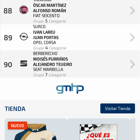
ÓSCAR MARTÍNEZ
88
ALFONSO ROMÁN
FIAT SEICENTO
Grupo
5
Categoría
SURCO
IVAN LAREU
89
JUAN PORTAS
OPEL CORSA
Grupo
4
Categoría
BERBERECHO
MOISÉS PURRIÑOS
90
ALEJANDRO TEIJEIRO
SEAT MARBELLA
Grupo
7
Categoría
TIENDA
Visitar Tienda
NUEVO