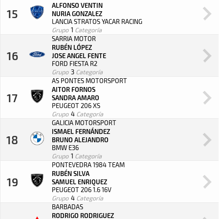
ALFONSO VENTIN
15
NURIA GONZALEZ
LANCIA STRATOS YACAR RACING
Grupo
1
Categoría
SARRIA MOTOR
RUBÉN LÓPEZ
16
JOSE ANGEL FENTE
FORD FIESTA R2
Grupo
3
Categoría
AS PONTES MOTORSPORT
AITOR FORNOS
17
SANDRA AMARO
PEUGEOT 206 XS
Grupo
4
Categoría
GALICIA MOTORSPORT
ISMAEL FERNÁNDEZ
18
BRUNO ALEJANDRO
BMW E36
Grupo
1
Categoría
PONTEVEDRA 1984 TEAM
RUBÉN SILVA
19
SAMUEL ENRIQUEZ
PEUGEOT 206 1.6 16V
Grupo
4
Categoría
BARBADAS
RODRIGO RODRIGUEZ