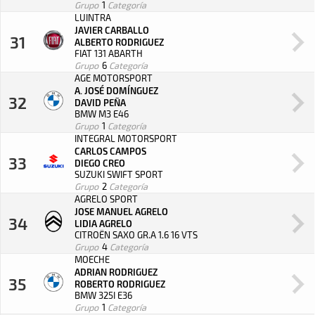
Grupo
1
Categoría
LUINTRA
JAVIER CARBALLO
31
ALBERTO RODRIGUEZ
FIAT 131 ABARTH
Grupo
6
Categoría
AGE MOTORSPORT
A. JOSÉ DOMÍNGUEZ
32
DAVID PEÑA
BMW M3 E46
Grupo
1
Categoría
INTEGRAL MOTORSPORT
CARLOS CAMPOS
33
DIEGO CREO
SUZUKI SWIFT SPORT
Grupo
2
Categoría
AGRELO SPORT
JOSE MANUEL AGRELO
34
LIDIA AGRELO
CITROËN SAXO GR.A 1.6 16 VTS
Grupo
4
Categoría
MOECHE
ADRIAN RODRIGUEZ
35
ROBERTO RODRIGUEZ
BMW 325I E36
Grupo
1
Categoría