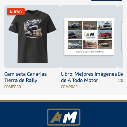
NUEVO
Camiseta Canarias
Libro: Mejores imágenes
Band
Tierra de Rally
de A Todo Motor
COM
COMPRAR
COMPRAR