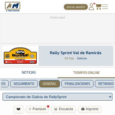
A Todo Motor
· Revista del motor desde 1999
¡Inicia sesión!
PORTADA
Publicidad
TIEMPOS ONLINE
NOTICIAS
AGENDA
Rally Sprint Val de Ramirás
Rally Sprint Val de Ramirás
Rally Sprint · Rally Sprint Val de Ramirás: Aq
Galicia
Galicia
GALERÍAS
28 Sep
·
Galicia
TIENDA
NOTICIAS
TIEMPOS ONLINE
ARCHIVO
POS
SEGUIMIENTO
GENERAL
PENALIZACIONES
RETIRADO
❤️
·
·
·
⭐ Premium
📊 Encuesta
🖨️ Imprimir