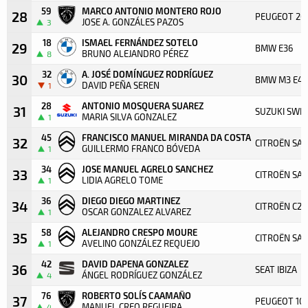
59
MARCO ANTONIO MONTERO ROJO
28
PEUGEOT 20
JOSE A. GONZÁLES PAZOS
3
18
ISMAEL FERNÁNDEZ SOTELO
29
BMW E36
BRUNO ALEJANDRO PÉREZ
8
32
A. JOSÉ DOMÍNGUEZ RODRÍGUEZ
30
BMW M3 E46
DAVID PEÑA SEREN
1
28
ANTONIO MOSQUERA SUAREZ
31
SUZUKI SWIFT
MARIA SILVA GONZALEZ
1
45
FRANCISCO MANUEL MIRANDA DA COSTA
32
CITROËN SAX
GUILLERMO FRANCO BÓVEDA
1
34
JOSE MANUEL AGRELO SANCHEZ
33
CITROËN SAXO
LIDIA AGRELO TOME
1
36
DIEGO DIEGO MARTINEZ
34
CITROËN C2 
OSCAR GONZALEZ ALVAREZ
1
58
ALEJANDRO CRESPO MOURE
35
CITROËN SAX
AVELINO GONZÁLEZ REQUEJO
1
42
DAVID DAPENA GONZALEZ
36
SEAT IBIZA
ÁNGEL RODRÍGUEZ GONZÁLEZ
4
76
ROBERTO SOLÍS CAAMAÑO
37
PEUGEOT 10
MANUEL CREO REGUEIRA
4