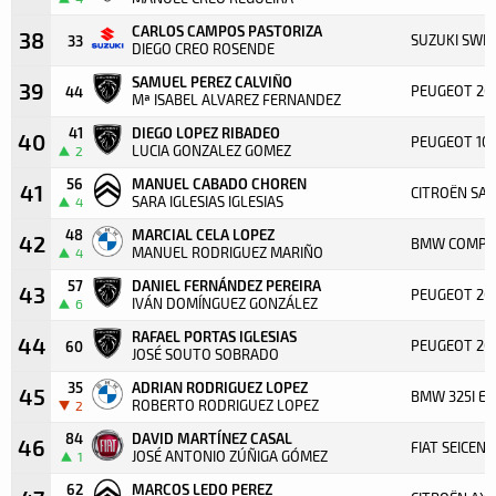
CARLOS CAMPOS PASTORIZA
38
SUZUKI SWIF
33
DIEGO CREO ROSENDE
SAMUEL PEREZ CALVIÑO
39
PEUGEOT 20
44
Mª ISABEL ALVAREZ FERNANDEZ
41
DIEGO LOPEZ RIBADEO
40
PEUGEOT 10
LUCIA GONZALEZ GOMEZ
2
56
MANUEL CABADO CHOREN
41
CITROËN SA
SARA IGLESIAS IGLESIAS
4
48
MARCIAL CELA LOPEZ
42
BMW COMPA
MANUEL RODRIGUEZ MARIÑO
4
57
DANIEL FERNÁNDEZ PEREIRA
43
PEUGEOT 20
IVÁN DOMÍNGUEZ GONZÁLEZ
6
RAFAEL PORTAS IGLESIAS
44
PEUGEOT 20
60
JOSÉ SOUTO SOBRADO
35
ADRIAN RODRIGUEZ LOPEZ
45
BMW 325I E3
ROBERTO RODRIGUEZ LOPEZ
2
84
DAVID MARTÍNEZ CASAL
46
FIAT SEICEN
JOSÉ ANTONIO ZÚÑIGA GÓMEZ
1
62
MARCOS LEDO PEREZ