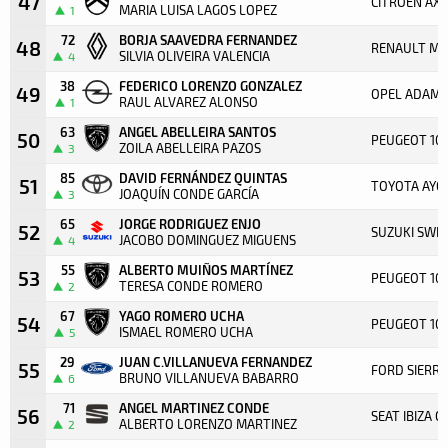
47
CITROËN AX
MARIA LUISA LAGOS LOPEZ
1
72
BORJA SAAVEDRA FERNANDEZ
48
RENAULT ME
SILVIA OLIVEIRA VALENCIA
4
38
FEDERICO LORENZO GONZALEZ
49
OPEL ADAM 
RAUL ALVAREZ ALONSO
1
63
ANGEL ABELLEIRA SANTOS
50
PEUGEOT 106
ZOILA ABELLEIRA PAZOS
3
85
DAVID FERNÁNDEZ QUINTAS
51
TOYOTA AYG
JOAQUÍN CONDE GARCÍA
3
65
JORGE RODRIGUEZ ENJO
52
SUZUKI SWIF
JACOBO DOMINGUEZ MIGUENS
4
55
ALBERTO MUIÑOS MARTÍNEZ
53
PEUGEOT 10
TERESA CONDE ROMERO
2
67
YAGO ROMERO UCHA
54
PEUGEOT 10
ISMAEL ROMERO UCHA
5
29
JUAN C.VILLANUEVA FERNANDEZ
55
FORD SIERR
BRUNO VILLANUEVA BABARRO
6
71
ANGEL MARTINEZ CONDE
56
SEAT IBIZA C
ALBERTO LORENZO MARTINEZ
2