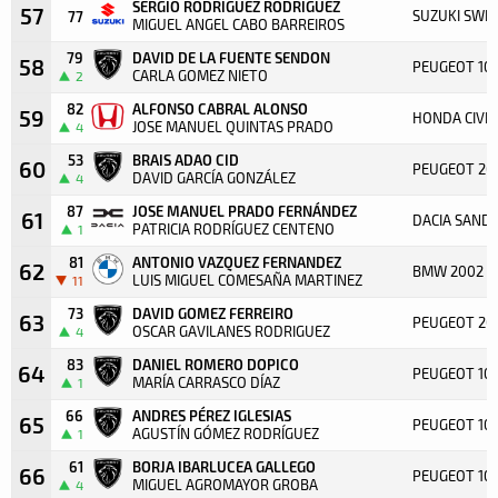
SERGIO RODRIGUEZ RODRIGUEZ
57
SUZUKI SWIF
77
MIGUEL ANGEL CABO BARREIROS
79
DAVID DE LA FUENTE SENDON
58
PEUGEOT 106
CARLA GOMEZ NIETO
2
82
ALFONSO CABRAL ALONSO
59
HONDA CIVIC
JOSE MANUEL QUINTAS PRADO
4
53
BRAIS ADAO CID
60
PEUGEOT 20
DAVID GARCÍA GONZÁLEZ
4
87
JOSE MANUEL PRADO FERNÁNDEZ
61
DACIA SAND
PATRICIA RODRÍGUEZ CENTENO
1
81
ANTONIO VAZQUEZ FERNANDEZ
62
BMW 2002
LUIS MIGUEL COMESAÑA MARTINEZ
11
73
DAVID GOMEZ FERREIRO
63
PEUGEOT 20
OSCAR GAVILANES RODRIGUEZ
4
83
DANIEL ROMERO DOPICO
64
PEUGEOT 10
MARÍA CARRASCO DÍAZ
1
66
ANDRES PÉREZ IGLESIAS
65
PEUGEOT 106
AGUSTÍN GÓMEZ RODRÍGUEZ
1
61
BORJA IBARLUCEA GALLEGO
66
PEUGEOT 10
MIGUEL AGROMAYOR GROBA
4