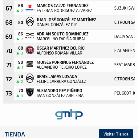
68
MARCOS CALVO FERNANDEZ
67
SUZUKI SWIF
ESTEBAN RODRIGUEZ ALVAREZ
2
JUAN JOSÉ GONZÁLEZ MARTÍNEZ
68
CITROËN SA
80
DANIEL GONZÁLEZ DIZ
86
ADRIAN SOUTO DOMINGUEZ
69
DACIA SAND
MARCELINO FARIÑA RUIBAL
2
88
ÓSCAR MARTÍNEZ DEL RÍO
70
FIAT SEICEN
ALFONSO ROMÁN VILLAR
3
90
MOISÉS PURRIÑOS FERNÁNDEZ
71
SEAT MARBE
ALEJANDRO TEIJEIRO LÓPEZ
1
78
BRAIS LAMAS LOSADA
72
CITROËN SA
FELIPE CARRERA GONZÁLEZ
2
70
ALEJANDRO REY PIÑEIRO
73
PEUGEOT 106
IVAN GONZÁLEZ ABELEIRA
3
TIENDA
Visitar Tienda