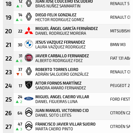
12
JUAN JOSE COUCEIRO ESCUDERO
18
RENAULT 5 
BRAIS NUÑEZ SANMARTIN
1
14
DIEGO FELIX GONZALEZ
19
RENAULT CLI
HECTOR RODRIGUEZ GOMEZ
4
MIGUEL ÁNGEL GARCÍA FERNÁNDEZ
20
MITSUBISHI 
22
DANIEL RODRIGUEZ MOREIRA
JESUS VAZQUEZ FERNANDEZ
21
BMW M3
30
LAURA VAZQUEZ RODRIGUEZ
31
JAVIER CARBALLO FERNANDEZ
22
FIAT 131 AB
ALBERTO RODRIGUEZ FDEZ
6
37
ROBERTO TORRES LEIRO
23
RENAULT CLI
ADRIÁN SALGUEIRO GONZÁLEZ
1
AITOR FORNOS MARTÍNEZ
24
PEUGEOT 20
17
SANDRA AMARO FERNANDEZ
24
MIGUEL ANGEL CAEIRO VILLAR
25
FORD FIESTA
DANIEL FIGUEIRAS LUNA
2
JUAN MANUEL VICTORINO CID
26
CITROËN C2
64
DANIEL SOTO LEITES
47
FRANCISCO JAVIER VILLAR SUEIRO
27
CITROËN SAX
MARTA CAEIRO PINTO
3