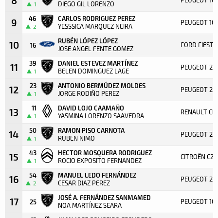
DIEGO GIL LORENZO
1
46
CARLOS RODRIGUEZ PEREZ
9
PEUGEOT 10
YESSSICA MARQUEZ NEIRA
2
RUBÉN LÓPEZ LÓPEZ
10
FORD FIESTA
16
JOSE ANGEL FENTE GOMEZ
39
DANIEL ESTEVEZ MARTÍNEZ
11
PEUGEOT 20
BELEN DOMINGUEZ LAGE
1
23
ANTONIO BERMÚDEZ MOLDES
12
PEUGEOT 20
JORGE RODIÑO PEREZ
1
11
DAVID LOJO CAAMAÑO
13
RENAULT CLI
YASMINA LORENZO SAAVEDRA
1
50
RAMON PISO CARNOTA
14
PEUGEOT 206
RUBEN NIMO
1
43
HECTOR MOSQUERA RODRIGUEZ
15
CITROËN C2
ROCIO EXPOSITO FERNANDEZ
1
54
MANUEL LEDO FERNÁNDEZ
16
PEUGEOT 20
CESAR DIAZ PEREZ
2
JOSÉ A. FERNÁNDEZ SANMAMED
17
PEUGEOT 10
25
NOA MARTÍNEZ SEARA