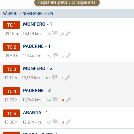
¡Regístrate
gratis
y consigue más!
SÁBADO, 2 NOVIEMBRE 2024
MONFERO - 1
TC 1
09:18 h.
16,139 km.
72
2
PADERNE - 1
TC 2
09:59 h.
11,744 km.
67
2
MONFERO - 2
TC 3
12:12 h.
16,139 km.
63
2
PADERNE - 2
TC 4
12:53 h.
11,744 km.
59
4
ARANGA - 1
TC 5
15:36 h.
12,214 km.
61
3