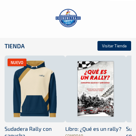
TIENDA
Visitar Tienda
NUEVO
Sudadera Rally con
Libro: ¿Qué es un rally?
Sud
capucha
con
COMPRAR