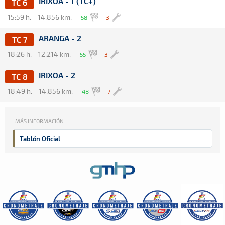
IRIXOA - 1 (TC+)
TC 6
15:59 h.
14,856 km.
58
3
ARANGA - 2
TC 7
18:26 h.
12,214 km.
55
3
IRIXOA - 2
TC 8
18:49 h.
14,856 km.
48
7
MÁS INFORMACIÓN
Tablón Oficial