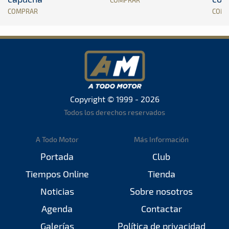
COMPRAR
COM
Copyright © 1999 - 2026
Todos los derechos reservados
A Todo Motor
Más Información
Portada
Club
Tiempos Online
Tienda
Noticias
Sobre nosotros
Agenda
Contactar
Galerías
Política de privacidad