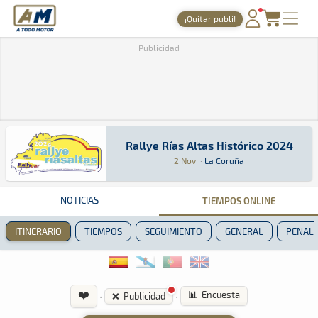
A Todo Motor
· Revista del motor desde 1999
¡Quitar publi!
PORTADA
Publicidad
TIEMPOS ONLINE
NOTICIAS
AGENDA
Rallye Rías Altas Histórico 2024
Rallye Rías Altas Histórico 2024
Rally · Rallye Rías Altas Histórico 2024: Aquí
La Coruña
La Coruña
GALERÍAS
2 Nov
·
La Coruña
TIENDA
NOTICIAS
TIEMPOS ONLINE
ARCHIVO
ITINERARIO
TIEMPOS
SEGUIMIENTO
GENERAL
PENALI
❤️
·
·
📊 Encuesta
❌ Publicidad