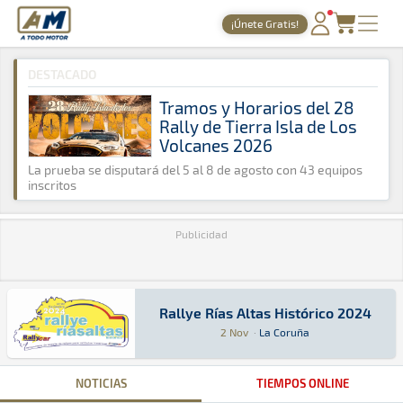
A Todo Motor
· Revista del motor desde 1999
¡Únete Gratis!
A Todo Motor
»
Agenda
»
2024
»
Noviembre
PORTADA
DESTACADO
TIEMPOS ONLINE
Tramos y Horarios del 28
Rally de Tierra Isla de Los
NOTICIAS
Volcanes 2026
AGENDA
La prueba se disputará del 5 al 8 de agosto con 43 equipos
inscritos
GALERÍAS
Publicidad
TIENDA
ARCHIVO
Rallye Rías Altas Histórico 2024
Rallye Rías Altas Histórico 2024
Rally · Rallye Rías Altas Histórico 2024: Aquí
La Coruña
La Coruña
2 Nov
·
La Coruña
NOTICIAS
TIEMPOS ONLINE