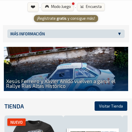
❤️
·
·
🎮 Modo Juego
📊 Encuesta
¡Regístrate
gratis
y consigue más!
MÁS INFORMACIÓN
Xesús Ferreiro y Xavier Anido vuelven a ganar el
Rallye Rías Altas Histórico
TIENDA
Visitar Tienda
NUEVO