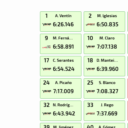
1
2
A. Ventín
M. lglesias
6:26.146
6:50.835
9
10
M. Fernández
M. Claro
6:58.891
7:07.138
17
18
C. Serantes
D. Manteiga
6:54.524
6:39.960
24
25
A. Picaño
S. Blanco
7:17.009
7:08.327
32
33
N. Rodríguez
J. Rego
6:43.942
7:37.669
39
40
M. Jiménez
A. Gómez