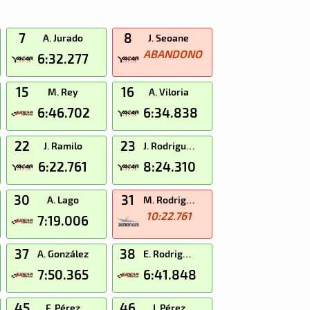
7
8
A. Jurado
J. Seoane
ABANDONO
6:32.277
15
16
M. Rey
A. Viloria
6:46.702
6:34.838
22
23
J. Ramilo
J. Rodriguez
6:22.761
8:24.310
30
31
A. Lago
M. Rodriguez
10:22.761
7:19.006
37
38
A. González
E. Rodriguez
7:50.365
6:41.848
45
46
F. Pérez
J. Pérez