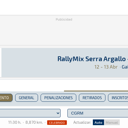
Publicidad
RallyMix Serra Argallo 
RallyMix Serra Argallo - Figueiró 2025
Rally · RallyMix Serra Argallo - Figueiró 2025
Galicia
Galicia
12 - 13 Abr
·
Gal
IENTO
GENERAL
PENALIZACIONES
RETIRADOS
INSCRITO
11:30 h.
·
8,870 km.
·
Actualizar:
Auto
Manual
CELEBRADO