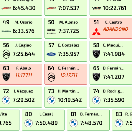
6:45.430
7:07.537
10:22.761
49
50
51
M. Osorio
M. Alonso
E. Castro
ABANDONO
6:33.576
7:37.725
56
57
58
J. Cagiao
E. González
C. Maquieira
7:25.644
7:35.957
7:41.984
63
64
65
F. Abalo
C. Fernández
D. Fernández
11:17.711
15:17.711
7:41.207
72
73
74
l. Vázquez
H. Martínez
D. Rodriguez
7:29.502
10:19.542
7:35.590
80
81
83
 Vita
l. Casal
B. Fernández
R. 
9.765
7:50.489
7:48.570
7: