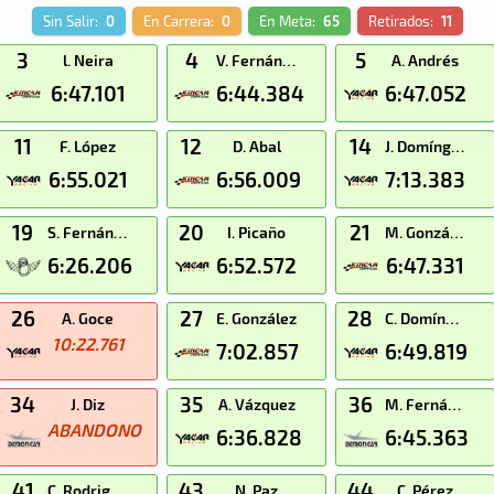
Sin Salir:
0
En Carrera:
0
En Meta:
65
Retirados:
11
3
4
5
l. Neira
V. Fernández
A. Andrés
6:47.101
6:44.384
6:47.052
11
12
14
F. López
D. Abal
J. Domínguez
6:55.021
6:56.009
7:13.383
19
20
21
S. Fernández
I. Picaño
M. González
6:26.206
6:52.572
6:47.331
26
27
28
A. Goce
E. González
C. Domínguez
10:22.761
7:02.857
6:49.819
34
35
36
J. Diz
A. Vázquez
M. Fernández
ABANDONO
6:36.828
6:45.363
41
43
44
C. Rodriguez
N. Paz
C. Pérez