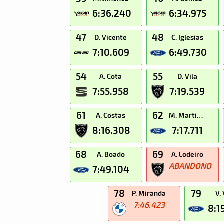
6:36.240
6:34.975
47
48
D. Vicente
C. Iglesias
7:10.609
6:49.730
54
55
A. Cota
D. Vila
7:55.958
7:19.539
61
62
A. Costas
M. Martinez
8:16.308
7:17.711
68
69
A. Boado
A. Lodeiro
ABANDONO
7:49.104
78
79
P. Miranda
V.
7:46.423
8:1