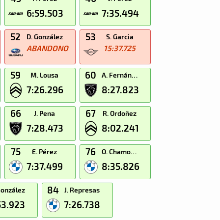
6:59.503
7:35.494
52
53
D. González
S. Garcia
ABANDONO
15:37.725
59
60
M. Lousa
A. Fernández
7:26.296
8:27.823
66
67
J. Pena
R. Ordoñez
7:28.473
8:02.241
75
76
E. Pérez
O. Chamorro
7:37.499
8:35.826
84
González
J. Represas
53.923
7:26.738