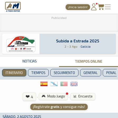
A Todo Motor
· Revista del motor desde 1999
¡Inicia sesión!
PORTADA
Publicidad
TIEMPOS ONLINE
NOTICIAS
Subida a Estrada 2025
Subida a Estrada 2025
Montaña · Subida a Estrada 2025: Aquí podrás e
Galicia
Galicia
2 - 3 Ago
·
Galicia
AGENDA
GALERÍAS
NOTICIAS
TIEMPOS ONLINE
TIENDA
ITINERARIO
TIEMPOS
SEGUIMIENTO
GENERAL
PENALI
ARCHIVO
❤️
·
·
🎮 Modo Juego
📊 Encuesta
4
¡Regístrate
gratis
y consigue más!
SÁBADO, 2 AGOSTO 2025