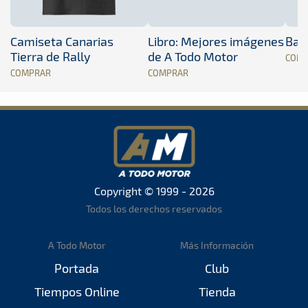
Camiseta Canarias
Libro: Mejores imágenes
Band
Tierra de Rally
de A Todo Motor
COM
COMPRAR
COMPRAR
Copyright © 1999 - 2026
Todos los derechos reservados
A Todo Motor
Más Información
Portada
Club
Tiempos Online
Tienda