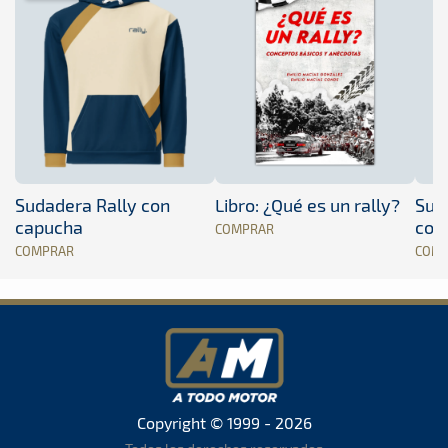
Sudadera Rally con
Libro: ¿Qué es un rally?
Sud
capucha
con
COMPRAR
COMPRAR
COM
Copyright © 1999 - 2026