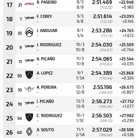
2:51.469
8/3
R. PASEIRO
+22.948
17
21
-
8/8
+0.965
(112,32)
2:51.614
9/3
F. CEBEY
+23.093
18
7
-
9/8
+0.145
(112,23)
2:53.286
8/1
J. ANDUJAR
+24.765
19
35
-
3/4
+1.672
(111,15)
2:54.030
10/3
J. RODRIGUEZ
+25.509
20
9
-
10/8
+0.744
(110,67)
2:54.065
11/3
A. PICAÑO
+25.544
21
11
-
11/8
+0.035
(110,65)
2:54.389
9/1
A. LOPEZ
+25.868
22
50
-
1/5A
+0.324
(110,44)
2:55.196
12/3
A. PEREIRA
+26.675
23
10
-
12/8
+0.807
(109,93)
2:56.273
13/3
I. PICAÑO
+27.752
24
19
-
13/8
+1.077
(109,26)
2:56.503
10/1
C. RODRIGUEZ
+27.982
25
54
-
1/5C
+0.230
(109,12)
2:57.029
11/1
A. SOUTO
+28.508
26
40
-
2/5A
+0.526
(108,80)