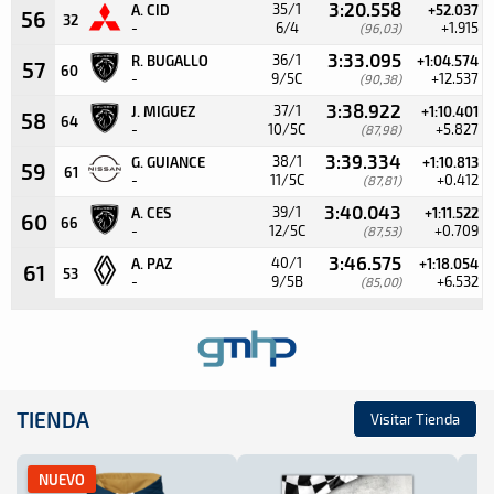
3:20.558
35/1
A. CID
+52.037
56
32
-
6/4
+1.915
(96,03)
3:33.095
36/1
R. BUGALLO
+1:04.574
57
60
-
9/5C
+12.537
(90,38)
3:38.922
37/1
J. MIGUEZ
+1:10.401
58
64
-
10/5C
+5.827
(87,98)
3:39.334
38/1
G. GUIANCE
+1:10.813
59
61
-
11/5C
+0.412
(87,81)
3:40.043
39/1
A. CES
+1:11.522
60
66
-
12/5C
+0.709
(87,53)
3:46.575
40/1
A. PAZ
+1:18.054
61
53
-
9/5B
+6.532
(85,00)
TIENDA
Visitar Tienda
NUEVO