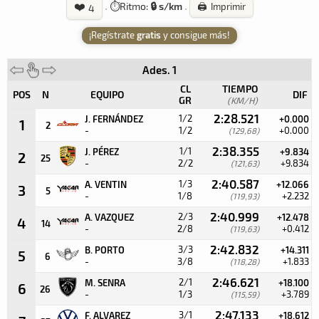
❤️
·
⏱️
Ritmo:
🔒 s/km
·
🖨️ Imprimir
4
¡Regístrate
gratis
y consigue más!
Ades. 1
CL
TIEMPO
POS
N
EQUIPO
DIF
GR
(KM/H)
2:28.521
1/2
J. FERNÁNDEZ
+0.000
1
2
-
1/2
+0.000
(129,68)
2:38.355
1/1
J. PÉREZ
+9.834
2
25
-
2/2
+9.834
(121,63)
2:40.587
1/3
A. VENTIN
+12.066
3
5
-
1/8
+2.232
(119,93)
2:40.999
2/3
A. VAZQUEZ
+12.478
4
14
-
2/8
+0.412
(119,63)
2:42.832
3/3
B. PORTO
+14.311
5
6
-
3/8
+1.833
(118,28)
2:46.621
2/1
M. SENRA
+18.100
6
26
-
1/3
+3.789
(115,59)
2:47.133
3/1
F. ALVAREZ
+18.612