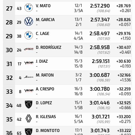
2:57.290
12/1
V. MATO
+28.769
27
43
-
3/5A
+0.261
(108,64)
2:57.347
13/1
M. GARCIA
+28.826
28
29
-
2/1
+0.057
(108,60)
2:58.497
14/1
C. LAGE
+29.976
29
38
-
4/5A
+1.150
(107,90)
2:58.958
14/3
D. RODRÍGUEZ
+30.437
30
24
-
14/8
+0.461
(107,62)
2:59.151
15/3
J. DIAZ
+30.630
31
17
-
15/8
+0.193
(107,51)
3:00.687
3/2
M. RATON
+32.166
32
4
-
1/7
+1.536
(106,59)
3:00.780
16/3
A. CRESPO
+32.259
33
8
-
16/8
+0.093
(106,54)
3:01.446
15/1
D. LOPEZ
+32.925
34
48
-
1/5B
+0.666
(106,15)
3:01.721
16/1
R. IGLESIAS
+33.200
35
42
-
5/5A
+0.275
(105,99)
3:01.743
17/1
D. MONTOTO
+33.222
36
65