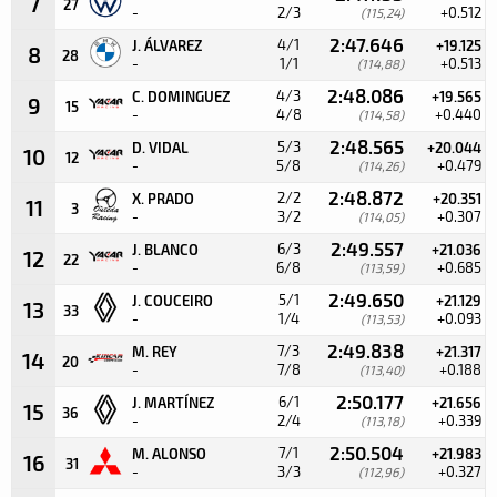
7
27
-
2/3
+0.512
(115,24)
2:47.646
4/1
J. ÁLVAREZ
+19.125
8
28
-
1/1
+0.513
(114,88)
2:48.086
4/3
C. DOMINGUEZ
+19.565
9
15
-
4/8
+0.440
(114,58)
2:48.565
5/3
D. VIDAL
+20.044
10
12
-
5/8
+0.479
(114,26)
2:48.872
2/2
X. PRADO
+20.351
11
3
-
3/2
+0.307
(114,05)
2:49.557
6/3
J. BLANCO
+21.036
12
22
-
6/8
+0.685
(113,59)
2:49.650
5/1
J. COUCEIRO
+21.129
13
33
-
1/4
+0.093
(113,53)
2:49.838
7/3
M. REY
+21.317
14
20
-
7/8
+0.188
(113,40)
2:50.177
6/1
J. MARTÍNEZ
+21.656
15
36
-
2/4
+0.339
(113,18)
2:50.504
7/1
M. ALONSO
+21.983
16
31
-
3/3
+0.327
(112,96)