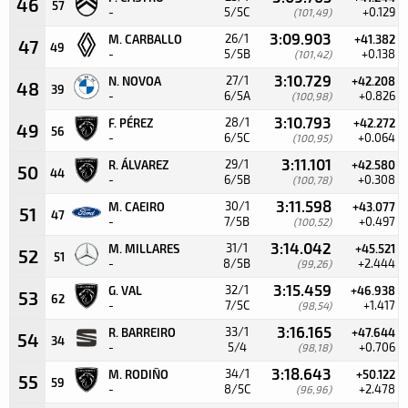
46
57
-
5/5C
+0.129
(101,49)
3:09.903
26/1
M. CARBALLO
+41.382
47
49
-
5/5B
+0.138
(101,42)
3:10.729
27/1
N. NOVOA
+42.208
48
39
-
6/5A
+0.826
(100,98)
3:10.793
28/1
F. PÉREZ
+42.272
49
56
-
6/5C
+0.064
(100,95)
3:11.101
29/1
R. ÁLVAREZ
+42.580
50
44
-
6/5B
+0.308
(100,78)
3:11.598
30/1
M. CAEIRO
+43.077
51
47
-
7/5B
+0.497
(100,52)
3:14.042
31/1
M. MILLARES
+45.521
52
51
-
8/5B
+2.444
(99,26)
3:15.459
32/1
G. VAL
+46.938
53
62
-
7/5C
+1.417
(98,54)
3:16.165
33/1
R. BARREIRO
+47.644
54
34
-
5/4
+0.706
(98,18)
3:18.643
34/1
M. RODIÑO
+50.122
55
59
-
8/5C
+2.478
(96,96)