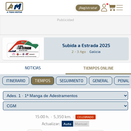
A Todo Motor
· Revista del motor desde 1999
¡Regístrate!
PORTADA
Publicidad
TIEMPOS ONLINE
NOTICIAS
Subida a Estrada 2025
Subida a Estrada 2025
Montaña · Subida a Estrada 2025: Aquí podrás e
Galicia
Galicia
2 - 3 Ago
·
Galicia
AGENDA
GALERÍAS
NOTICIAS
TIEMPOS ONLINE
TIENDA
ITINERARIO
TIEMPOS
SEGUIMIENTO
GENERAL
PENALI
ARCHIVO
15:00 h.
·
5,350 km.
·
CELEBRADO
Actualizar:
Auto
Manual