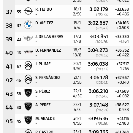
-
2/5B
+0.022
(105,97)
3:02.179
18/1
R. TEJIDO
+33.658
37
55
-
2/5C
+0.436
(105,72)
3:02.687
19/1
D. VIEITEZ
+34.166
38
37
-
4/4
+0.508
(105,43)
3:03.851
17/3
J. DE LAS HERAS
+35.330
39
23
-
17/8
+1.164
(104,76)
3:04.273
18/3
D. FERNANDEZ
+35.752
40
16
-
18/8
+0.422
(104,52)
3:06.038
20/1
J. PUIME
+37.517
41
67
-
3/5C
+1.765
(103,53)
3:06.178
21/1
S. FERNÁNDEZ
+37.657
42
46
-
3/5B
+0.140
(103,45)
3:06.210
22/1
S. PÉREZ
+37.689
43
58
-
4/5C
+0.032
(103,43)
3:07.148
23/1
A. PEREZ
+38.627
44
30
-
4/3
+0.938
(102,91)
3:09.636
24/1
M. ABALDE
+41.115
45
45
-
4/5B
+2.488
(101,56)
3:09.765
25/1
P. CASTRO
+41.244