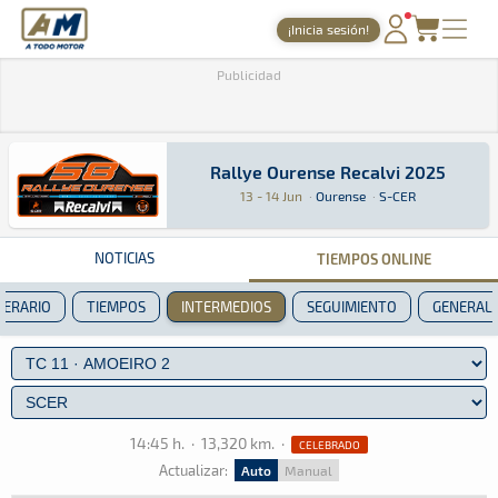
A Todo Motor
· Revista del motor desde 1999
¡Inicia sesión!
PORTADA
Publicidad
TIEMPOS ONLINE
NOTICIAS
Rallye Ourense Recalvi 2025
Rallye Ourense Recalvi 2025
Rally · Rallye Ourense Recalvi 2025 · S-CER: A
Ourense
Ourense
13 - 14 Jun
·
Ourense
·
S-CER
AGENDA
GALERÍAS
NOTICIAS
TIEMPOS ONLINE
TIENDA
NERARIO
TIEMPOS
INTERMEDIOS
SEGUIMIENTO
GENERAL
ARCHIVO
14:45 h.
·
13,320 km.
·
CELEBRADO
Actualizar:
Auto
Manual