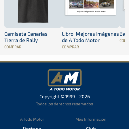
Camiseta Canarias
Libro: Mejores imágenes
Band
Tierra de Rally
de A Todo Motor
COM
COMPRAR
COMPRAR
Copyright © 1999 - 2026
Todos los derechos reservados
A Todo Motor
Más Información
Portada
Club