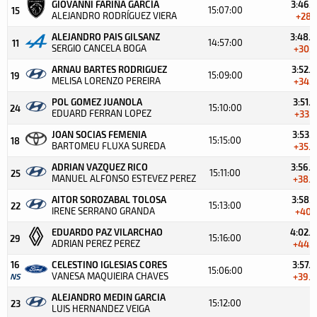
GIOVANNI FARIÑA GARCÍA
3:46.2
15:07:00
15
ALEJANDRO RODRÍGUEZ VIERA
+28.1
ALEJANDRO PAIS GILSANZ
3:48.4
14:57:00
11
SERGIO CANCELA BOGA
+30.3
ARNAU BARTES RODRIGUEZ
3:52.4
15:09:00
19
MELISA LORENZO PEREIRA
+34.3
POL GOMEZ JUANOLA
3:51.6
15:10:00
24
EDUARD FERRAN LOPEZ
+33.5
JOAN SOCIAS FEMENIA
3:53.5
15:15:00
18
BARTOMEU FLUXA SUREDA
+35.4
ADRIAN VAZQUEZ RICO
3:56.9
15:11:00
25
MANUEL ALFONSO ESTEVEZ PEREZ
+38.8
AITOR SOROZABAL TOLOSA
3:58.2
15:13:00
22
IRENE SERRANO GRANDA
+40.1
EDUARDO PAZ VILARCHAO
4:02.4
15:16:00
29
ADRIAN PEREZ PEREZ
+44.3
16
CELESTINO IGLESIAS CORES
3:57.9
15:06:00
VANESA MAQUIEIRA CHAVES
NS
+39.8
ALEJANDRO MEDIN GARCIA
15:12:00
23
LUIS HERNANDEZ VEIGA