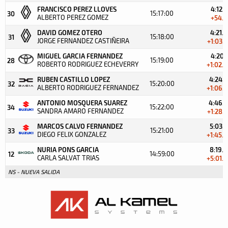
FRANCISCO PEREZ LLOVES
4:12.7
15:17:00
30
ALBERTO PEREZ GOMEZ
+54.6
DAVID GOMEZ OTERO
4:21.8
15:18:00
31
JORGE FERNANDEZ CASTIÑEIRA
+1:03.7
MIGUEL GARCIA FERNANDEZ
4:20.1
15:19:00
28
ROBERTO RODRIGUEZ ECHEVERRY
+1:02.0
RUBEN CASTILLO LOPEZ
4:24.3
15:20:00
32
ALBERTO RODRIGUEZ FERNANDEZ
+1:06.2
ANTONIO MOSQUERA SUAREZ
4:46.3
15:22:00
34
SANDRA AMARO FERNANDEZ
+1:28.2
MARCOS CALVO FERNANDEZ
5:03.7
15:21:00
33
DIEGO FELIX GONZALEZ
+1:45.6
NURIA PONS GARCIA
8:19.9
14:59:00
12
CARLA SALVAT TRIAS
+5:01.8
NS - NUEVA SALIDA