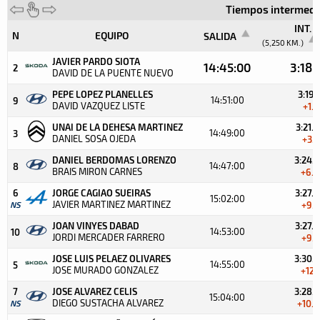
Tiempos intermedio
INT. 1
N
EQUIPO
SALIDA
(5,250 KM.)
JAVIER PARDO SIOTA
14:45:00
3:18.1
2
DAVID DE LA PUENTE NUEVO
PEPE LOPEZ PLANELLES
3:19.1
14:51:00
9
DAVID VAZQUEZ LISTE
+1.0
UNAI DE LA DEHESA MARTINEZ
3:21.6
14:49:00
3
DANIEL SOSA OJEDA
+3.5
DANIEL BERDOMAS LORENZO
3:24.5
14:47:00
8
BRAIS MIRON CARNES
+6.4
6
JORGE CAGIAO SUEIRAS
3:27.8
15:02:00
JAVIER MARTINEZ MARTINEZ
NS
+9.7
JOAN VINYES DABAD
3:27.6
14:53:00
10
JORDI MERCADER FARRERO
+9.5
JOSE LUIS PELAEZ OLIVARES
3:30.2
14:55:00
5
JOSE MURADO GONZALEZ
+12.1
7
JOSE ALVAREZ CELIS
3:28.5
15:04:00
DIEGO SUSTACHA ALVAREZ
NS
+10.4