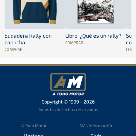
Sudadera Rally con
Libro: ¿Qué es un rally?
Sud
capucha
con
COMPRAR
COMPRAR
COM
Copyright © 1999 - 2026
Todos los derechos reservados
A Todo Motor
Más Información
Portada
Club