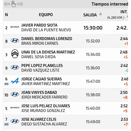
Tiempos intermedio
INT. 1
N
EQUIPO
SALIDA
(4,260 KM.)
JAVIER PARDO SIOTA
15:30:00
2:42.6
2
DAVID DE LA PUENTE NUEVO
DANIEL BERDOMAS LORENZO
2:44.3
15:32:00
8
BRAIS MIRON CARNES
+1.7
UNAI DE LA DEHESA MARTINEZ
2:48.0
15:34:00
3
DANIEL SOSA OJEDA
+5.4
PEPE LOPEZ PLANELLES
2:42.5
15:36:00
9
DAVID VAZQUEZ LISTE
-0.1
6
JORGE CAGIAO SUEIRAS
2:48.1
15:47:00
JAVIER MARTINEZ MARTINEZ
NS
+5.5
JOAN VINYES DABAD
2:50.6
15:38:00
10
JORDI MERCADER FARRERO
+8.0
JOSE LUIS PELAEZ OLIVARES
2:52.0
15:40:00
5
JOSE MURADO GONZALEZ
+9.4
7
JOSE ALVAREZ CELIS
2:53.7
15:49:00
DIEGO SUSTACHA ALVAREZ
NS
+11.1