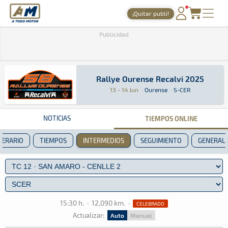
A Todo Motor
· Revista del motor desde 1999
¡Quitar publi!
PORTADA
Publicidad
TIEMPOS ONLINE
NOTICIAS
Rallye Ourense Recalvi 2025
Rallye Ourense Recalvi 2025
Rally · Rallye Ourense Recalvi 2025 · S-CER: A
Ourense
Ourense
13 - 14 Jun
·
Ourense
·
S-CER
AGENDA
GALERÍAS
NOTICIAS
TIEMPOS ONLINE
TIENDA
NERARIO
TIEMPOS
INTERMEDIOS
SEGUIMIENTO
GENERAL
ARCHIVO
15:30 h.
·
12,090 km.
·
CELEBRADO
Actualizar:
Auto
Manual