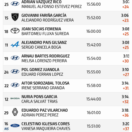
ADRIAN VAZQUEZ RICO
3:07.1
15:56:00
25
MANUEL ALFONSO ESTEVEZ PEREZ
+24.5
GIOVANNI FARIÑA GARCÍA
3:06.5
15:52:00
15
ALEJANDRO RODRÍGUEZ VIERA
+23.9
JOAN SOCIAS FEMENIA
3:08.1
16:00:00
18
BARTOMEU FLUXA SUREDA
+25.5
ALEJANDRO PAIS GILSANZ
3:08.1
15:42:00
11
SERGIO CANCELA BOGA
+25.5
ARNAU BARTES RODRIGUEZ
3:13.1
15:54:00
19
MELISA LORENZO PEREIRA
+30.5
POL GOMEZ JUANOLA
3:10.3
15:55:00
24
EDUARD FERRAN LOPEZ
+27.7
AITOR SOROZABAL TOLOSA
3:14.0
15:58:00
22
IRENE SERRANO GRANDA
+31.4
NURIA PONS GARCIA
3:14.6
15:44:00
12
CARLA SALVAT TRIAS
+32.0
EDUARDO PAZ VILARCHAO
3:18.8
16:01:00
29
ADRIAN PEREZ PEREZ
+36.2
16
CELESTINO IGLESIAS CORES
3:20.1
15:51:00
VANESA MAQUIEIRA CHAVES
NS
+37.5