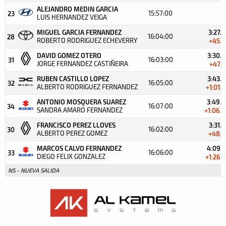
ALEJANDRO MEDIN GARCIA
15:57:00
23
LUIS HERNANDEZ VEIGA
MIGUEL GARCIA FERNANDEZ
3:27.6
16:04:00
28
ROBERTO RODRIGUEZ ECHEVERRY
+45.0
DAVID GOMEZ OTERO
3:30.0
16:03:00
31
JORGE FERNANDEZ CASTIÑEIRA
+47.4
RUBEN CASTILLO LOPEZ
3:43.6
16:05:00
32
ALBERTO RODRIGUEZ FERNANDEZ
+1:01.0
ANTONIO MOSQUERA SUAREZ
3:49.0
16:07:00
34
SANDRA AMARO FERNANDEZ
+1:06.4
FRANCISCO PEREZ LLOVES
3:31.4
16:02:00
30
ALBERTO PEREZ GOMEZ
+48.8
MARCOS CALVO FERNANDEZ
4:09.3
16:06:00
33
DIEGO FELIX GONZALEZ
+1:26.7
NS - NUEVA SALIDA