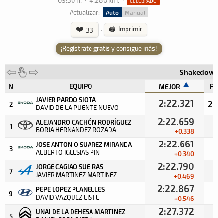
09:30 h.
·
4,280 km.
·
CELEBRADO
Actualizar:
Auto
Manual
❤️
·
🖨️ Imprimir
33
¡Regístrate
gratis
y consigue más!
Shakedow
N
EQUIPO
PA
MEJOR
JAVIER PARDO SIOTA
2:22.321
2:
2
DAVID DE LA PUENTE NUEVO
2:22.659
ALEJANDRO CACHÓN RODRÍGUEZ
1
BORJA HERNANDEZ ROZADA
+0.338
2:22.661
JOSE ANTONIO SUAREZ MIRANDA
3
ALBERTO IGLESIAS PIN
+0.340
2:22.790
JORGE CAGIAO SUEIRAS
7
JAVIER MARTINEZ MARTINEZ
+0.469
2:22.867
PEPE LOPEZ PLANELLES
9
DAVID VAZQUEZ LISTE
+0.546
2:27.372
UNAI DE LA DEHESA MARTINEZ
5