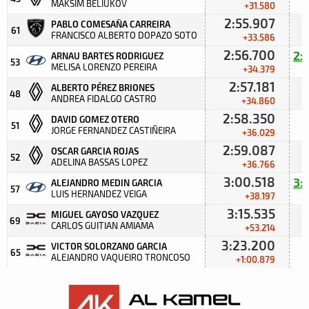
MAKSIM BELIUKOV
+31.580
2:55.907
PABLO COMESAÑA CARREIRA
61
FRANCISCO ALBERTO DOPAZO SOTO
+33.586
2:56.700
2:
ARNAU BARTES RODRIGUEZ
53
MELISA LORENZO PEREIRA
+34.379
2:57.181
ALBERTO PÉREZ BRIONES
48
ANDREA FIDALGO CASTRO
+34.860
2:58.350
DAVID GOMEZ OTERO
3
51
JORGE FERNANDEZ CASTIÑEIRA
+36.029
2:59.087
OSCAR GARCIA ROJAS
52
ADELINA BASSAS LOPEZ
+36.766
3:00.518
3:
ALEJANDRO MEDIN GARCIA
57
LUIS HERNANDEZ VEIGA
+38.197
3:15.535
MIGUEL GAYOSO VAZQUEZ
69
CARLOS GUITIAN AMIAMA
+53.214
3:23.200
VICTOR SOLORZANO GARCIA
65
ALEJANDRO VAQUEIRO TRONCOSO
+1:00.879