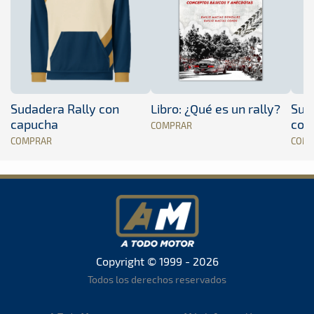
Sudadera Rally con
Libro: ¿Qué es un rally?
Sud
capucha
con
COMPRAR
COMPRAR
COM
Copyright © 1999 - 2026
Todos los derechos reservados