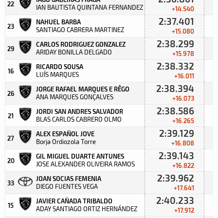
22
IAN BAUTISTA QUINTANA FERNANDEZ
+14.540
2:37.401
NAHUEL BARBA
23
SANTIAGO CABRERA MARTINEZ
+15.080
2:38.299
CARLOS RODRIGUEZ GONZALEZ
29
ARIDAY BONILLA DELGADO
+15.978
2:38.332
RICARDO SOUSA
16
LUÍS MARQUES
+16.011
2:38.394
JORGE RAFAEL MARQUES E RÊGO
26
ANA MARQUES GONÇALVES
+16.073
2:38.586
JORDI SAN ANDRES SALVADOR
21
BLAS CARLOS CABRERO OLMO
+16.265
2:39.129
ALEX ESPAÑOL JOVE
27
Borja Ordiozola Torre
+16.808
2:39.143
GIL MIGUEL DUARTE ANTUNES
20
JOSE ALEXANDER OLIVEIRA RAMOS
+16.822
2:39.962
JOAN SOCIAS FEMENIA
33
DIEGO FUENTES VEGA
+17.641
2:40.233
JAVIER CAÑADA TRIBALDO
15
ADAY SANTIAGO ORTIZ HERNÁNDEZ
+17.912