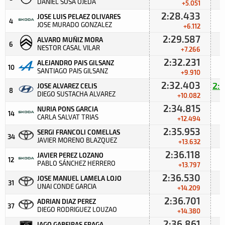
DANIEL SOSA OJEDA
+5.051
2:28.433
JOSE LUIS PELAEZ OLIVARES
4
JOSE MURADO GONZALEZ
+6.112
2:29.587
ALVARO MUÑIZ MORA
6
NESTOR CASAL VILAR
+7.266
2:32.231
ALEJANDRO PAIS GILSANZ
10
SANTIAGO PAIS GILSANZ
+9.910
2:32.403
2:
JOSE ALVAREZ CELIS
8
DIEGO SUSTACHA ALVAREZ
+10.082
2:34.815
NURIA PONS GARCIA
2
14
CARLA SALVAT TRIAS
+12.494
2:35.953
SERGI FRANCOLI COMELLAS
34
JAVIER MORENO BLAZQUEZ
+13.632
2:36.118
JAVIER PEREZ LOZANO
12
PABLO SÁNCHEZ HERRERO
+13.797
2:36.530
JOSE MANUEL LAMELA LOJO
31
UNAI CONDE GARCIA
+14.209
2:36.701
ADRIAN DIAZ PEREZ
37
DIEGO RODRIGUEZ LOUZAO
+14.380
2:36.861
IAGO GABEIRAS FRAGA