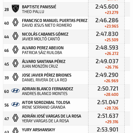
2:45.600
BAPTISTE PANISSIÉ
28
THEO PALLU
+23.279
2:46.286
FRANCISCO MANUEL PUERTAS PEREZ
40
DAVID JESUS NIETO ROMERO
+23.965
2:47.830
NICOLÁS CABANES GÓMEZ
44
JAVIER MOLTÓ CANTÓ
+25.509
2:48.593
ALVARO PEREZ ABEIJON
46
PATRICIA SÁIZ RUILOBA
+26.272
2:49.037
ÁLVARO SANTANA PÉREZ
45
JUAN MONZÓN CRUZ
+26.716
2:49.290
JOSE JAVIER PÉREZ BRIONES
39
DANIEL RIVERA DE LA RED
+26.969
2:50.721
ADRIAN BLANCO FERNANDEZ
60
ANDRES BLANCO MONTES
+28.400
2:51.047
AITOR SOROZABAL TOLOSA
56
IRENE SERRANO GRANDA
+28.726
2:51.637
ADRIÁN JOSÉ VARGAS DE LA ROSA
47
YERAY VARGAS DE LA ROSA
+29.316
2:53.901
YURY ARSHANSKIY
43