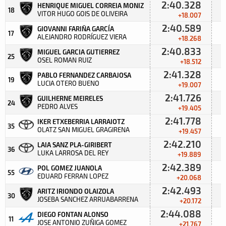
2:40.328
HENRIQUE MIGUEL CORREIA MONIZ
18
VITOR HUGO GOIS DE OLIVEIRA
+18.007
2:40.589
GIOVANNI FARIÑA GARCÍA
17
ALEJANDRO RODRÍGUEZ VIERA
+18.268
2:40.833
MIGUEL GARCIA GUTIERREZ
25
OSEL ROMAN RUIZ
+18.512
2:41.328
PABLO FERNANDEZ CARBAJOSA
19
LUCIA OTERO BUENO
+19.007
2:41.726
GUILHERNE MEIRELES
24
PEDRO ALVES
+19.405
2:41.778
IKER ETXEBERRIA LARRAIOTZ
35
OLATZ SAN MIGUEL GRAGIRENA
+19.457
2:42.210
LAIA SANZ PLA-GIRIBERT
36
LUKA LARROSA DEL REY
+19.889
2:42.389
POL GOMEZ JUANOLA
55
EDUARD FERRAN LOPEZ
+20.068
2:42.493
ARITZ IRIONDO OLAIZOLA
30
JOSEBA SANCHEZ ARRUABARRENA
+20.172
2:44.088
DIEGO FONTAN ALONSO
11
JOSE ANTONIO ZUÑIGA GOMEZ
+21.767