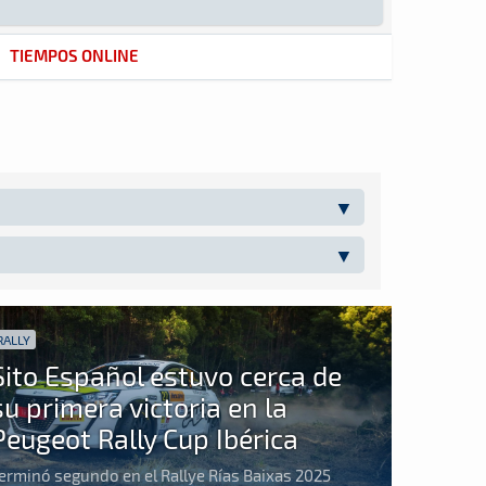
TIEMPOS ONLINE
RALLY
Sito Español estuvo cerca de
su primera victoria en la
Peugeot Rally Cup Ibérica
erminó segundo en el Rallye Rías Baixas 2025