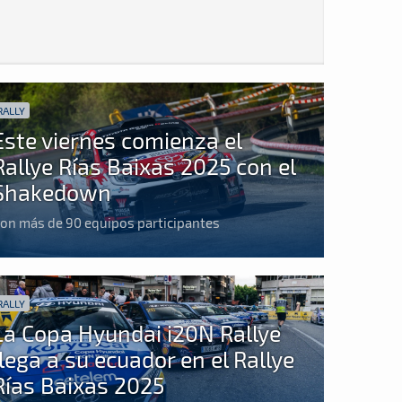
RALLY
Este viernes comienza el
Rallye Rías Baixas 2025 con el
Shakedown
on más de 90 equipos participantes
RALLY
La Copa Hyundai i20N Rallye
llega a su ecuador en el Rallye
Rías Baixas 2025