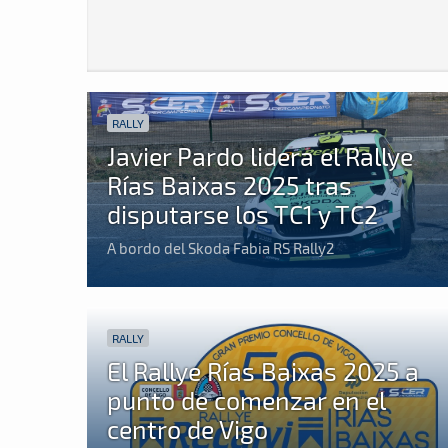
RALLY
Javier Pardo lidera el Rallye
Rías Baixas 2025 tras
disputarse los TC1 y TC2
A bordo del Skoda Fabia RS Rally2
RALLY
El Rallye Rías Baixas 2025 a
punto de comenzar en el
centro de Vigo