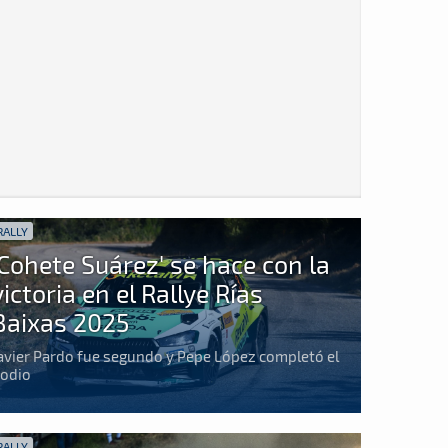
RALLY
'Cohete Suárez' se hace con la
victoria en el Rallye Rías
Baixas 2025
avier Pardo fue segundo y Pepe López completó el
odio
RALLY