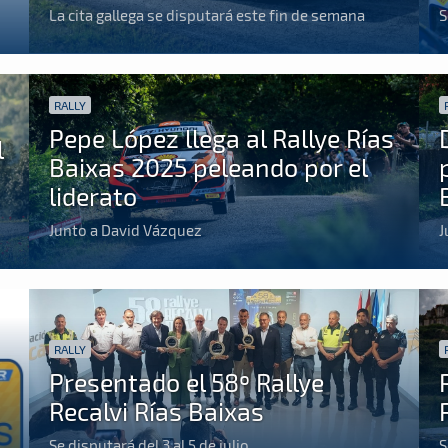
La cita gallega se disputará este fin de semana
S
RALLY
Pepe López llega al Rallye Rías
l
Baixas 2025 peleando por el
liderato
Junto a David Vázquez
J
RALLY
Presentado el 58º Rallye
Recalvi Rías Baixas
Se disputará del 3 al 5 de julio
S