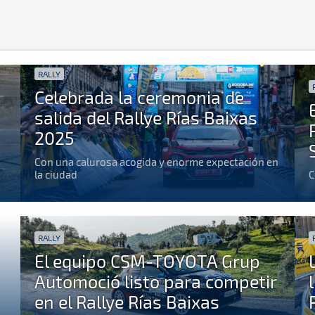
RALLY
Celebrada la ceremonia de
salida del Rallye Rías Baixas
2025
Con una calurosa acogida y enorme expectación en
la ciudad
C
RALLY
El equipo CSM-TOYOTA Grup
Automoció listo para competir
en el Rallye Rías Baixas