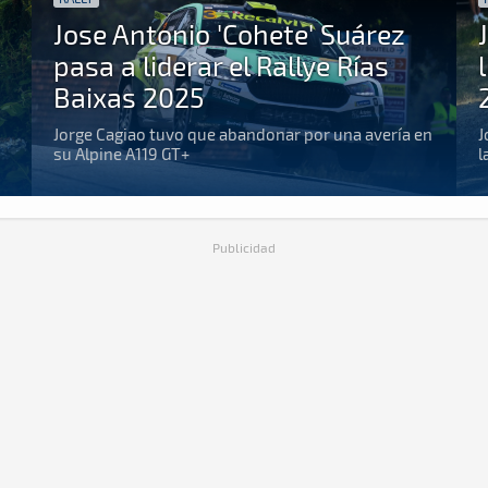
Jose Antonio 'Cohete' Suárez
pasa a liderar el Rallye Rías
Baixas 2025
Jorge Cagiao tuvo que abandonar por una avería en
J
su Alpine A119 GT+
l
Publicidad