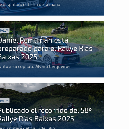
e disputará este fin de semana
RALLY
Daniel Remuiñán está
preparado para el Rallye Rías
Baixas 2025
unto a su copiloto Álvaro Cerqueiras
RALLY
Publicado el recorrido del 58º
Rallye Rías Baixas 2025
e disputará del 3 al 5 de julio