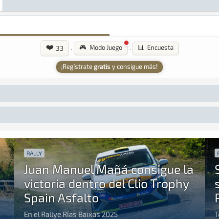
❤️
·
·
🎮 Modo Juego
📊 Encuesta
33
¡Regístrate
gratis
y consigue más!
RALLY
Juan Manuel Mañá consigue la
victoria dentro del Clio Trophy
Spain Asfalto
En el Rallye Rías Baixas 2025
T