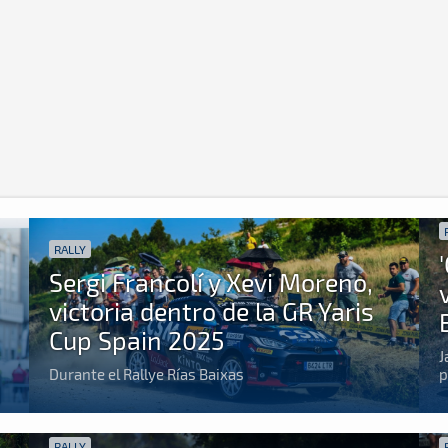
RALLY
Sergi Francolí y Xevi Moreno,
victoria dentro de la GR Yaris
Cup Spain 2025
J
Durante el Rallye Rías Baixas
p
RALLY