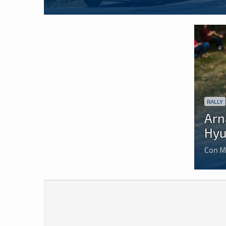
RALLY
Arn
Hyu
Con Me