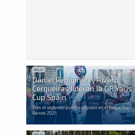
RALLY
Daniel Remuiñán y Álvaro
Cerqueiras lideran la GR Yaris
Cup Spain
Tras el segundo puesto logrado en el Rallye Rías
Baixas 2025
RALLY