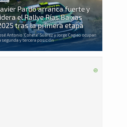
Javier Pardo arranca fuerte y
lidera el Rallye Rías Baixas
2025 tras la primera etapa
osé Antonio 'Cohete' Suárez y Jorge Cagiao ocupan
a segunda y tercera posición