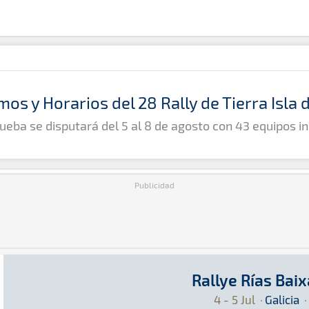
mos y Horarios del 28 Rally de Tierra Isla
ueba se disputará del 5 al 8 de agosto con 43 equipos in
Publicidad
Rallye Rías Bai
Rallye Rías Baixas 2025
Rally · Rallye Rías Baixas 2025 · S-CER: Aquí 
Galicia
Galicia
4 - 5 Jul
·
Galicia
·