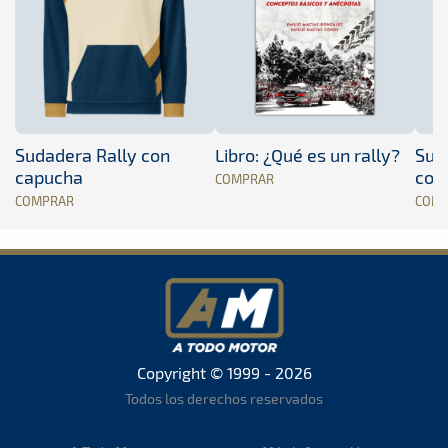
Sudadera Rally con
Libro: ¿Qué es un rally?
Sud
capucha
con
COMPRAR
COMPRAR
COM
Copyright © 1999 - 2026
Todos los derechos reservados