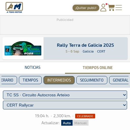
A Todo Motor
· Revista del motor desde 1999
¡Quitar publi!
PORTADA
Publicidad
TIEMPOS ONLINE
NOTICIAS
Rally Terra de Galicia 2025
Rally Terra de Galicia 2025
Tierra · Rally Terra de Galicia 2025 · CERT: A
Galicia
Galicia
5 - 6 Sep
·
Galicia
·
CERT
AGENDA
GALERÍAS
NOTICIAS
TIEMPOS ONLINE
TIENDA
NERARIO
TIEMPOS
INTERMEDIOS
SEGUIMIENTO
GENERAL
ARCHIVO
19:04 h.
·
2,300 km.
·
CELEBRADO
Actualizar:
Auto
Manual