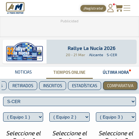
A Todo Motor
· Revista del motor desde 1999
¡Regístrate!
PORTADA
Publicidad
TIEMPOS ONLINE
NOTICIAS
Rallye La Nucía 2026
Rallye La Nucía 2026
Rally · Rallye La Nucía 2026 · S-CER: Aquí pod
Alicante
Alicante
20 - 21 Mar
·
Alicante
·
S-CER
AGENDA
GALERÍAS
NOTICIAS
TIEMPOS ONLINE
ÚLTIMA HORA
TIENDA
ES
RETIRADOS
INSCRITOS
ESTADÍSTICAS
COMPARATIVA
ARCHIVO
Seleccione el
Seleccione el
Seleccione el