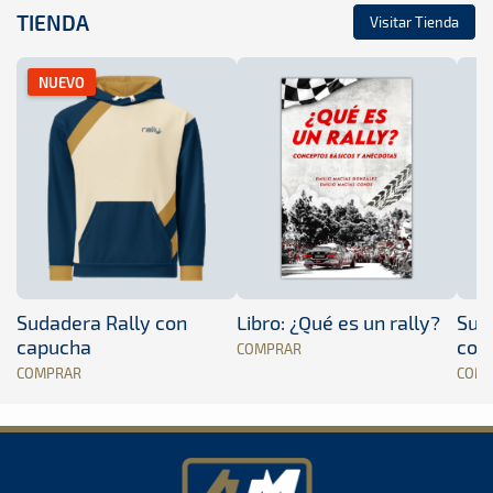
TIENDA
Visitar Tienda
NUEVO
Sudadera Rally con
Libro: ¿Qué es un rally?
Sud
capucha
con
COMPRAR
COMPRAR
COM