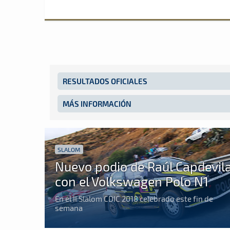
RESULTADOS OFICIALES
MÁS INFORMACIÓN
SLALOM
Nuevo podio de Raúl Capdevil
con el Volkswagen Polo N1
En el II Slalom CDIC 2018 celebrado este fin de
semana