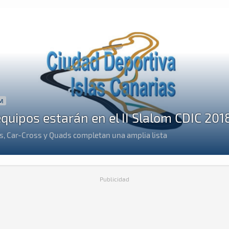
M
equipos estarán en el II Slalom CDIC 201
s, Car-Cross y Quads completan una amplia lista
Publicidad