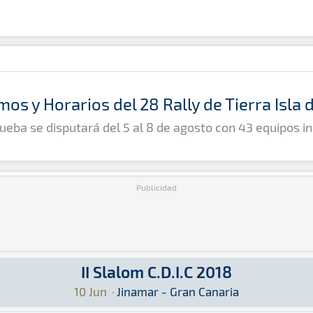
mos y Horarios del 28 Rally de Tierra Isla
ueba se disputará del 5 al 8 de agosto con 43 equipos in
Publicidad
II Slalom C.D.I.C 2018
í podrás encontrar toda la información que sea 
an Canaria
10 Jun
·
Jinamar - Gran Canaria