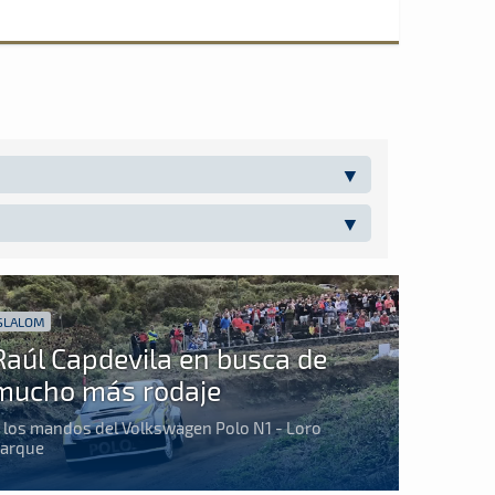
SLALOM
Raúl Capdevila en busca de
mucho más rodaje
 los mandos del Volkswagen Polo N1 - Loro
arque