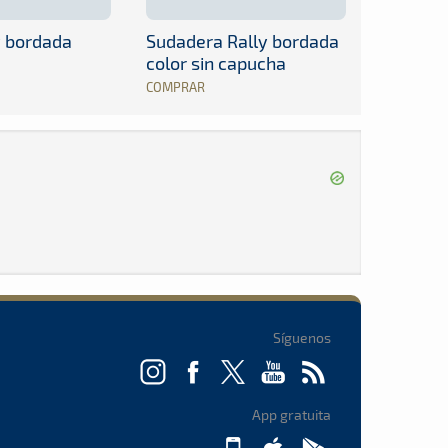
y bordada
Sudadera Rally bordada
color sin capucha
COMPRAR
Síguenos
App gratuita