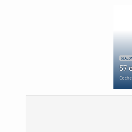
SLALO
57 
Coche