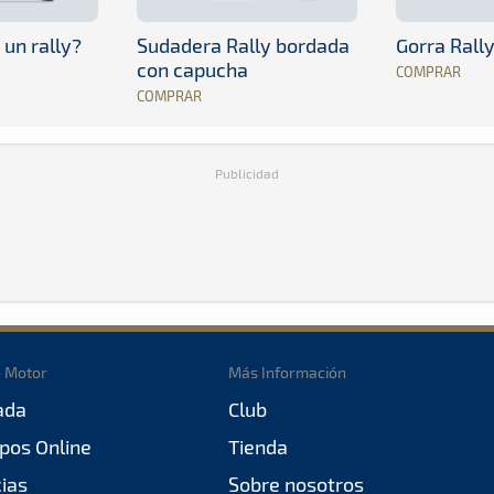
 un rally?
Sudadera Rally bordada
Gorra Rall
con capucha
COMPRAR
COMPRAR
Publicidad
o Motor
Más Información
ada
Club
pos Online
Tienda
cias
Sobre nosotros