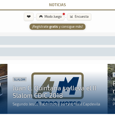
NOTICIAS
❤️
·
·
🎮 Modo Juego
📊 Encuesta
¡Regístrate
gratis
y consigue más!
SLALOM
a
Juan C. Quintana se lleva el II
Slalom CDIC 2018
A
Segundo Jesús Tacoronte y tercero Raúl Capdevila
P