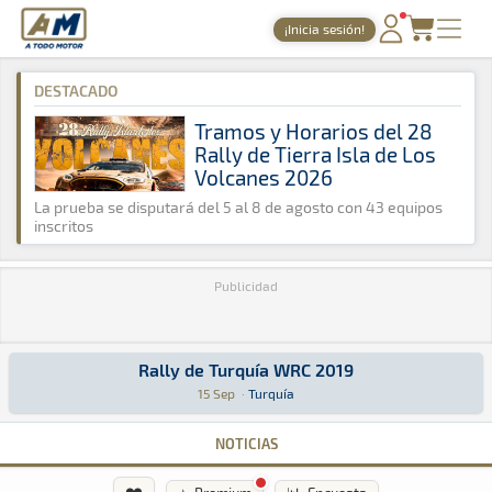
A Todo Motor
· Revista del motor desde 1999
¡Inicia sesión!
A Todo Motor
»
Agenda
»
2019
»
Septiembre
PORTADA
DESTACADO
TIEMPOS ONLINE
Tramos y Horarios del 28
Rally de Tierra Isla de Los
NOTICIAS
Volcanes 2026
AGENDA
La prueba se disputará del 5 al 8 de agosto con 43 equipos
inscritos
GALERÍAS
Publicidad
TIENDA
ARCHIVO
Rally de Turquía WRC 2019
Rally de Turquía WRC 2019
WRC · Rally de Turquía WRC 2019: Aquí podrás encontrar toda la infor
Turquía
Turquía
15 Sep
·
Turquía
NOTICIAS
❤️