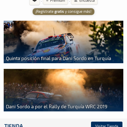
·
·
⭐ Premium
📊 Encuesta
¡Regístrate
gratis
y consigue más!
Quinta posición final para Dani Sordo en Turquía
Dani Sordo a por el Rally de Turquía WRC 2019
TIENDA
Visitar Tienda