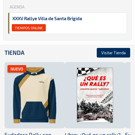
AGENDA
XXXV Rallye Villa de Santa Brígida
TIEMPOS ONLINE
TIENDA
Visitar Tienda
NUEVO
Sudadera Rally con
Libro: ¿Qué es un rally?
Sud