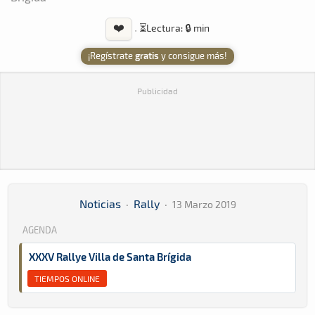
❤️
·
⏳
Lectura: 🔒 min
¡Regístrate
gratis
y consigue más!
Publicidad
Noticias
·
Rally
·
13 Marzo 2019
AGENDA
XXXV Rallye Villa de Santa Brígida
TIEMPOS ONLINE