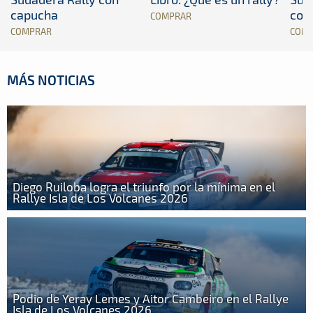
capucha
con
COMPRAR
COMPRAR
COM
MÁS NOTICIAS
Diego Ruiloba logra el triunfo por la mínima en el
Rallye Isla de Los Volcanes 2026
Podio de Yeray Lemes y Aitor Cambeiro en el Rallye
Isla de Los Volcanes 2026