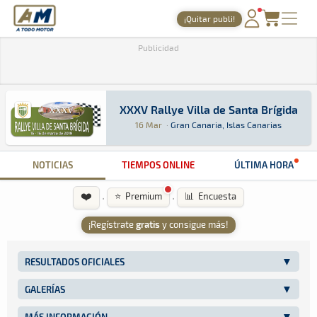
A Todo Motor
· Revista del motor desde 1999
¡Quitar publi!
A Todo Motor
»
Agenda
»
2019
»
Marzo
PORTADA
Publicidad
TIEMPOS ONLINE
NOTICIAS
XXXV Rallye Villa de Santa Brígida
XXXV Rallye Villa de Santa Brígida
Rally · XXXV Rallye Villa de Santa Brígida: Aq
Gran Canaria, Islas Canarias
Gran Canaria, Isl
16 Mar
·
Gran Canaria, Islas Canarias
AGENDA
GALERÍAS
NOTICIAS
TIEMPOS ONLINE
ÚLTIMA HORA
TIENDA
❤️
·
·
⭐ Premium
📊 Encuesta
ARCHIVO
¡Regístrate
gratis
y consigue más!
RESULTADOS OFICIALES
GALERÍAS
MÁS INFORMACIÓN