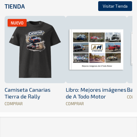
TIENDA
Visitar Tienda
NUEVO
Camiseta Canarias
Libro: Mejores imágenes
Band
Tierra de Rally
de A Todo Motor
COM
COMPRAR
COMPRAR