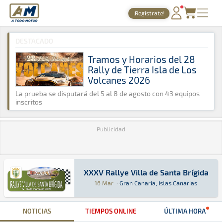
A Todo Motor
· Revista del motor desde 1999
¡Regístrate!
A Todo Motor
»
Agenda
»
2019
»
Marzo
PORTADA
DESTACADO
TIEMPOS ONLINE
Tramos y Horarios del 28
Rally de Tierra Isla de Los
NOTICIAS
Volcanes 2026
AGENDA
La prueba se disputará del 5 al 8 de agosto con 43 equipos
inscritos
GALERÍAS
Publicidad
TIENDA
ARCHIVO
XXXV Rallye Villa de Santa Brígida
XXXV Rallye Villa de Santa Brígida
Rally · XXXV Rallye Villa de Santa Brígida: Aq
Gran Canaria, Islas Canarias
Gran Canaria, Isl
16 Mar
·
Gran Canaria, Islas Canarias
NOTICIAS
TIEMPOS ONLINE
ÚLTIMA HORA