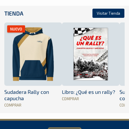
TIENDA
Visitar Tienda
NUEVO
Sudadera Rally con
Libro: ¿Qué es un rally?
Sud
capucha
con
COMPRAR
COMPRAR
COM