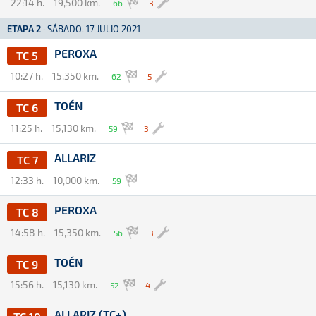
22:14 h.
19,500 km.
66
3
ETAPA 2
·
SÁBADO, 17 JULIO 2021
PEROXA
TC 5
10:27 h.
15,350 km.
62
5
TOÉN
TC 6
11:25 h.
15,130 km.
59
3
ALLARIZ
TC 7
12:33 h.
10,000 km.
59
PEROXA
TC 8
14:58 h.
15,350 km.
56
3
TOÉN
TC 9
15:56 h.
15,130 km.
52
4
ALLARIZ (TC+)