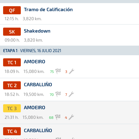
Tramo de Calificación
QF
12:15 h.
3,820 km.
Shakedown
SK
09:00 h.
3,820 km.
ETAPA 1
·
VIERNES, 16 JULIO 2021
AMOEIRO
TC 1
18:09 h.
15,080 km.
75
3
CARBALLIÑO
TC 2
18:52 h.
19,500 km.
70
7
AMOEIRO
TC 3
21:31 h.
15,080 km.
68
4
CARBALLIÑO
TC 4