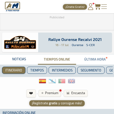
A Todo Motor
· Revista del motor desde 1999
¡Únete Gratis!
PORTADA
Publicidad
TIEMPOS ONLINE
NOTICIAS
Rallye Ourense Recalvi 2021
Rallye Ourense Recalvi 2021
Rally · Rallye Ourense Recalvi 2021 · S-CER: A
Ourense
Ourense
16 - 17 Jul
·
Ourense
·
S-CER
AGENDA
GALERÍAS
NOTICIAS
TIEMPOS ONLINE
ÚLTIMA HORA
TIENDA
ITINERARIO
TIEMPOS
INTERMEDIOS
SEGUIMIENTO
GE
ARCHIVO
❤️
·
·
⭐ Premium
📊 Encuesta
¡Regístrate
gratis
y consigue más!
INFORMACIÓN ONLINE