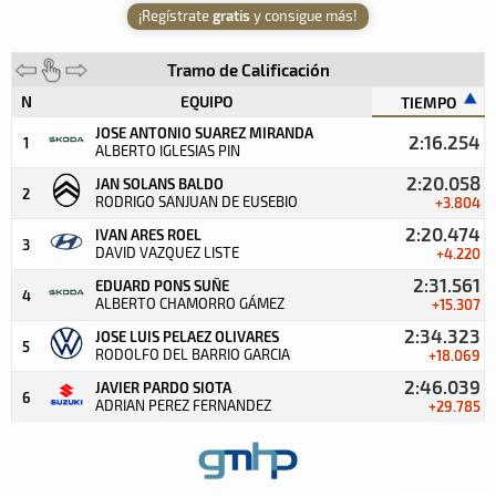
¡Regístrate
gratis
y consigue más!
Tramo de Calificación
N
EQUIPO
TIEMPO
JOSE ANTONIO SUAREZ MIRANDA
2:16.254
1
ALBERTO IGLESIAS PIN
2:20.058
JAN SOLANS BALDO
2
RODRIGO SANJUAN DE EUSEBIO
+3.804
2:20.474
IVAN ARES ROEL
3
DAVID VAZQUEZ LISTE
+4.220
2:31.561
EDUARD PONS SUÑE
4
ALBERTO CHAMORRO GÁMEZ
+15.307
2:34.323
JOSE LUIS PELAEZ OLIVARES
5
RODOLFO DEL BARRIO GARCIA
+18.069
2:46.039
JAVIER PARDO SIOTA
6
ADRIAN PEREZ FERNANDEZ
+29.785