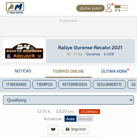
A Todo Motor
· Revista del motor desde 1999
¡Quitar publi!
PORTADA
Publicidad
TIEMPOS ONLINE
NOTICIAS
Rallye Ourense Recalvi 2021
Rallye Ourense Recalvi 2021
Rally · Rallye Ourense Recalvi 2021 · S-CER: A
Ourense
Ourense
16 - 17 Jul
·
Ourense
·
S-CER
AGENDA
GALERÍAS
NOTICIAS
TIEMPOS ONLINE
ÚLTIMA HORA
TIENDA
ITINERARIO
TIEMPOS
INTERMEDIOS
SEGUIMIENTO
GE
ARCHIVO
12:15 h.
·
3,820 km.
·
CELEBRADO
Actualizar:
Auto
Manual
❤️
·
🖨️ Imprimir