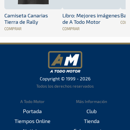
Camiseta Canarias
Libro: Mejores imágenes
Band
Tierra de Rally
de A Todo Motor
COM
COMPRAR
COMPRAR
Copyright © 1999 - 2026
Todos los derechos reservados
A Todo Motor
Más Información
Portada
Club
Tiempos Online
Tienda