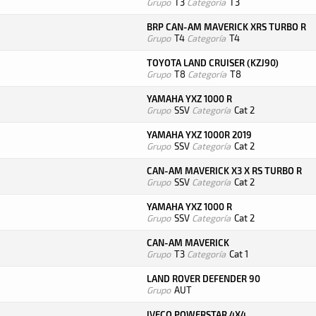
Grupo
T3
Categoría
T3
BRP CAN-AM MAVERICK XRS TURBO R
Grupo
T4
Categoría
T4
TOYOTA LAND CRUISER (KZJ90)
Grupo
T8
Categoría
T8
YAMAHA YXZ 1000 R
Grupo
SSV
Categoría
Cat 2
YAMAHA YXZ 1000R 2019
Grupo
SSV
Categoría
Cat 2
CAN-AM MAVERICK X3 X RS TURBO R
Grupo
SSV
Categoría
Cat 2
YAMAHA YXZ 1000 R
Grupo
SSV
Categoría
Cat 2
CAN-AM MAVERICK
Grupo
T3
Categoría
Cat 1
LAND ROVER DEFENDER 90
Grupo
AUT
IVECO POWERSTAR 4X4