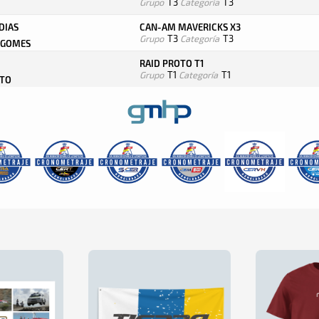
Grupo
T3
Categoría
T3
DIAS
CAN-AM MAVERICKS X3
Grupo
T3
Categoría
T3
S GOMES
RAID PROTO T1
Grupo
T1
Categoría
T1
ATO