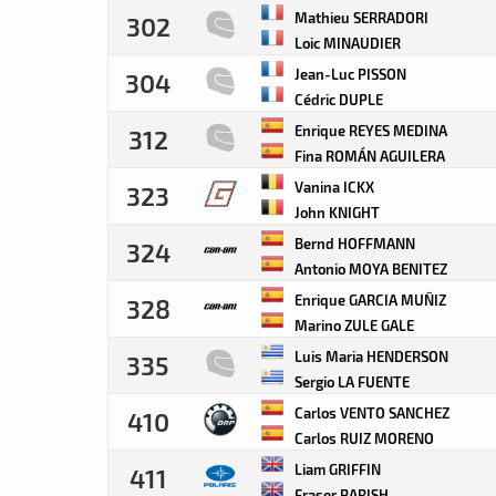
Mathieu SERRADORI
302
Loic MINAUDIER
Jean-Luc PISSON
304
Cédric DUPLE
Enrique REYES MEDINA
312
Fina ROMÁN AGUILERA
Vanina ICKX
323
John KNIGHT
Bernd HOFFMANN
324
Antonio MOYA BENITEZ
Enrique GARCIA MUÑIZ
328
Marino ZULE GALE
Luis Maria HENDERSON
335
Sergio LA FUENTE
Carlos VENTO SANCHEZ
410
Carlos RUIZ MORENO
Liam GRIFFIN
411
Fraser PARISH