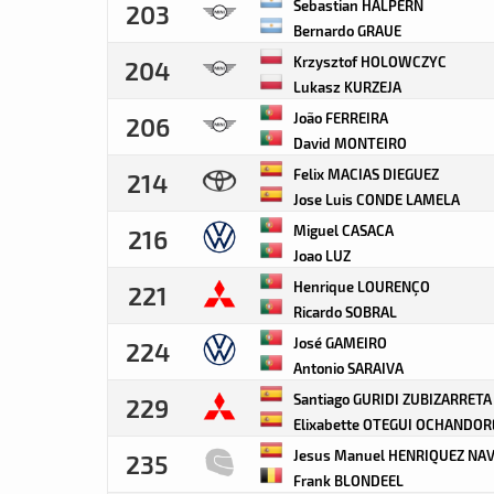
Sebastian HALPERN
203
Bernardo GRAUE
Krzysztof HOLOWCZYC
204
Lukasz KURZEJA
João FERREIRA
206
David MONTEIRO
Felix MACIAS DIEGUEZ
214
Jose Luis CONDE LAMELA
Miguel CASACA
216
Joao LUZ
Henrique LOURENÇO
221
Ricardo SOBRAL
José GAMEIRO
224
Antonio SARAIVA
Santiago GURIDI ZUBIZARRETA
229
Elixabette OTEGUI OCHANDO
Jesus Manuel HENRIQUEZ NA
235
Frank BLONDEEL