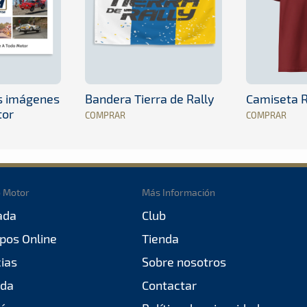
es imágenes
Bandera Tierra de Rally
Camiseta R
tor
COMPRAR
COMPRAR
o Motor
Más Información
ada
Club
pos Online
Tienda
cias
Sobre nosotros
da
Contactar