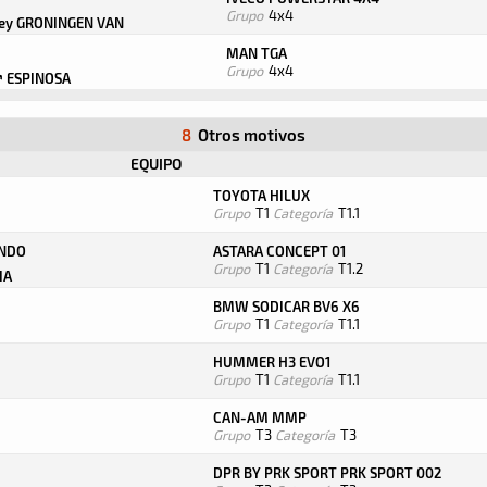
Grupo
4x4
ey GRONINGEN VAN
MAN TGA
Grupo
4x4
ª ESPINOSA
8
Otros motivos
EQUIPO
TOYOTA HILUX
Grupo
T1
Categoría
T1.1
ONDO
ASTARA CONCEPT 01
Grupo
T1
Categoría
T1.2
IA
BMW SODICAR BV6 X6
Grupo
T1
Categoría
T1.1
HUMMER H3 EVO1
Grupo
T1
Categoría
T1.1
CAN-AM MMP
Grupo
T3
Categoría
T3
DPR BY PRK SPORT PRK SPORT 002