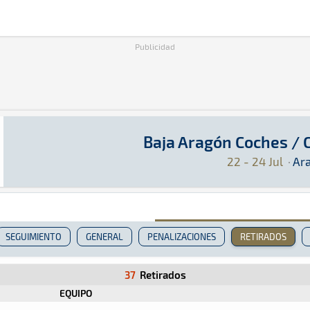
Publicidad
Baja Aragón Coches /
Baja Aragón Coches / Camiones 2022
Raid · Baja Aragón Coches / Camiones 2022: Aq
Aragón
Aragón
22 - 24 Jul
·
Ar
SEGUIMIENTO
GENERAL
PENALIZACIONES
RETIRADOS
37
Retirados
EQUIPO