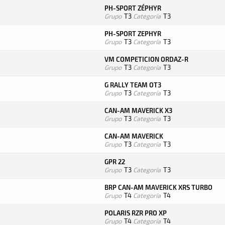
PH-SPORT ZÉPHYR
Grupo
T3
Categoría
T3
PH-SPORT ZEPHYR
Grupo
T3
Categoría
T3
VM COMPETICION ORDAZ-R
Grupo
T3
Categoría
T3
G RALLY TEAM OT3
Grupo
T3
Categoría
T3
CAN-AM MAVERICK X3
Grupo
T3
Categoría
T3
CAN-AM MAVERICK
Grupo
T3
Categoría
T3
GPR 22
Grupo
T3
Categoría
T3
BRP CAN-AM MAVERICK XRS TURBO
Grupo
T4
Categoría
T4
POLARIS RZR PRO XP
Grupo
T4
Categoría
T4