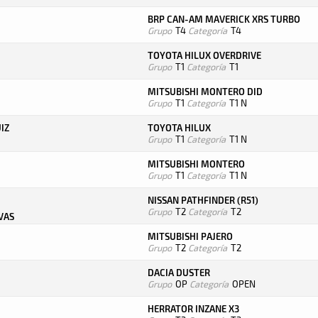
BRP CAN-AM MAVERICK XRS TURBO
Grupo
T4
Categoría
T4
TOYOTA HILUX OVERDRIVE
Grupo
T1
Categoría
T1
MITSUBISHI MONTERO DID
Grupo
T1
Categoría
T1 N
IZ
TOYOTA HILUX
Grupo
T1
Categoría
T1 N
MITSUBISHI MONTERO
Grupo
T1
Categoría
T1 N
NISSAN PATHFINDER (R51)
Grupo
T2
Categoría
T2
VAS
MITSUBISHI PAJERO
Grupo
T2
Categoría
T2
DACIA DUSTER
Grupo
OP
Categoría
OPEN
HERRATOR INZANE X3