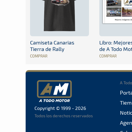
Camiseta Canarias
Libro: Mejor
Tierra de Rally
de A Todo Mo
COMPRAR
COMPRAR
A Tod
Port
Tiem
Copyright © 1999 - 2026
Noti
Todos los derechos reservados
Agen