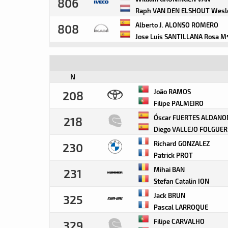
806
Raph VAN DEN ELSHOUT Wesl
Alberto J. ALONSO ROMERO
808
Jose Luis SANTILLANA Rosa M
N
João RAMOS
208
Filipe PALMEIRO
Óscar FUERTES ALDAN
218
Diego VALLEJO FOLGUER
Richard GONZALEZ
230
Patrick PROT
Mihai BAN
231
Stefan Catalin ION
Jack BRUN
325
Pascal LARROQUE
Filipe CARVALHO
329