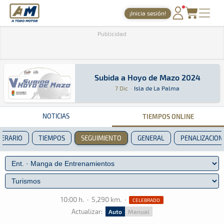
A Todo Motor
· Revista del motor desde 1999
¡Inicia sesión!
PORTADA
Publicidad
TIEMPOS ONLINE
NOTICIAS
Subida a Hoyo de Mazo 2024
Subida a Hoyo de Mazo 2024
Montaña · Subida a Hoyo de Mazo 2024: Aquí po
Isla de La Palma
Isla de La Palma
7 Dic
·
Isla de La Palma
AGENDA
GALERÍAS
NOTICIAS
TIEMPOS ONLINE
TIENDA
NERARIO
TIEMPOS
SEGUIMIENTO
GENERAL
PENALIZACION
ARCHIVO
10:00 h.
·
5,290 km.
·
CELEBRADO
Actualizar:
Auto
Manual