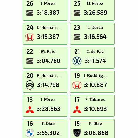
26
25
J. Pérez
D. Pérez
3:18.387
3:26.589
24
23
D. Hernández
L. Dorta
3:15.387
3:16.564
22
21
M. Pais
C. de Paz
3:04.760
3:11.574
20
19
R. Hernández
J. Roddriguez
3:14.798
3:10.887
18
17
J. Pérez
F. Tabares
3:28.663
3:10.893
16
15
F. Díaz
R. Díaz
3:55.302
3:08.868