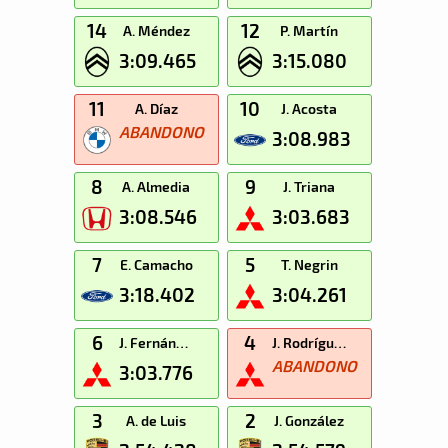
14
12
A. Méndez
P. Martín
3:09.465
3:15.080
11
10
A. Díaz
J. Acosta
ABANDONO
3:08.983
8
9
A. Almedia
J. Triana
3:08.546
3:03.683
7
5
E. Camacho
T. Negrin
3:18.402
3:04.261
6
4
J. Fernández
J. Rodríguez
ABANDONO
3:03.776
3
2
A. de Luis
J. González