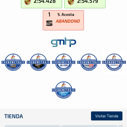
2:54.428
2:54.579
1
S. Acosta
ABANDONO
TIENDA
Visitar Tienda