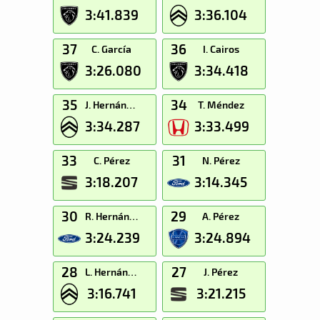
3:41.839
3:36.104
37
36
C. García
I. Cairos
3:26.080
3:34.418
35
34
J. Hernández
T. Méndez
3:34.287
3:33.499
33
31
C. Pérez
N. Pérez
3:18.207
3:14.345
30
29
R. Hernández
A. Pérez
3:24.239
3:24.894
28
27
L. Hernández
J. Pérez
3:16.741
3:21.215