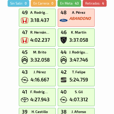
Sin Salir:
0
En Carrera:
0
En Meta:
43
Retirados:
4
49
48
A. Rodríguez
A. Pérez
ABANDONO
3:18.437
47
46
R. Hernández
K. Martín
4:02.237
3:37.058
45
44
M. Brito
J. Rodríguez
3:32.058
3:47.746
43
42
J. Pérez
T. Felipe
4:16.667
5:24.759
41
40
F. Rodríguez
S. Gil
4:27.943
4:07.312
39
38
H. Castillo
J. Afonso