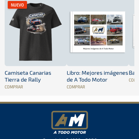
NUEVO
Camiseta Canarias
Libro: Mejores imágenes
Band
Tierra de Rally
de A Todo Motor
COM
COMPRAR
COMPRAR