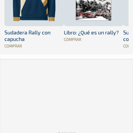
Sudadera Rally con
Libro: ¿Qué es un rally?
Sud
capucha
con
COMPRAR
COMPRAR
COM
Publicidad