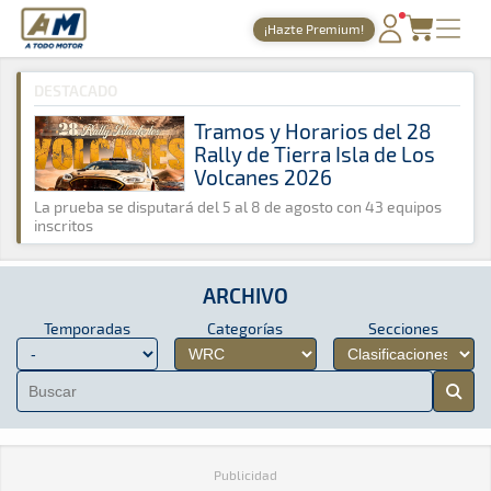
A Todo Motor
· Revista del motor desde 1999
¡Hazte Premium!
A Todo Motor
»
Archivo
»
WRC
»
Clasificaciones
PORTADA
DESTACADO
TIEMPOS ONLINE
Tramos y Horarios del 28
Rally de Tierra Isla de Los
NOTICIAS
Volcanes 2026
AGENDA
La prueba se disputará del 5 al 8 de agosto con 43 equipos
inscritos
GALERÍAS
TIENDA
ARCHIVO
Temporadas
Categorías
Secciones
ARCHIVO
Publicidad