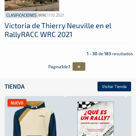
CLASIFICACIONES
17.10.2021
WRC
Victoria de Thierry Neuville en el
RallyRACC WRC 2021
1 - 30
de
183
resultados
»
Página
1
de
7
TIENDA
Visitar Tienda
NUEVO